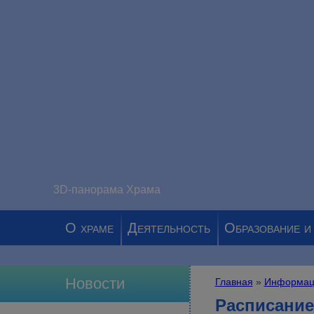
3D-панорама Храма
О храме
Деятельность
Образование и
Новости
Главная
»
Информац
Вы здесь
Расписание