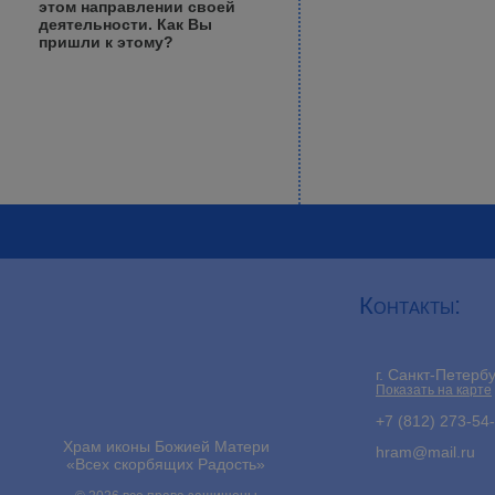
этом направлении своей
деятельности. Как Вы
пришли к этому?
Контакты:
г. Санкт-Петерб
Показать на карте
+7 (812) 273-54
Храм иконы Божией Матери
hram@mail.ru
«Всех скорбящих Радость»