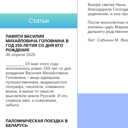
Вскоре святая Нина, 
благодарила Господа
уединение, и она пр
Статьи
После многолетних п
кончины царь Мариан
дальнего родственни
ПАМЯТИ ВАСИЛИЯ
Лит.:
Сабинин М
. Жи
МИХАЙЛОВИЧА ГОЛОВНИНА В
ГОД 250-ЛЕТИЯ СО ДНЯ ЕГО
РОЖДЕНИЯ
30 апреля 2026
________ 19 мая этого года
исполнилось ровно 250 лет со дня
рождения Василия Михайловича
Головнина – вице-адмирала,
путешественника, выдающегося
географа, писателя, отважного
воина, в каком-то смысле
мыслителя земли Русской. И это
славное имя, к сожалению,
забыто.
ПАЛОМНИЧЕСКАЯ ПОЕЗДКА В
БЕЛАРУСЬ