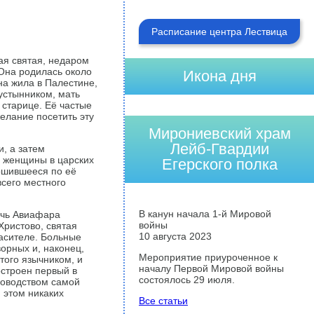
Расписание центра Лествица
ая святая, недаром
 Она родилась около
Икона дня
на жила в Палестине,
устынником, мать
 старице. Её частые
желание посетить эту
Мирониевский храм
Лейб-Гвардии
, а затем
й женщины в царских
Егерского полка
ершившееся по её
сего местного
В канун начала 1-й Мировой
очь Авиафара
войны
Христово, святая
10 августа 2023
пасителе. Больные
орных и, наконец,
Мероприятие приуроченное к
того язычником, и
началу Первой Мировой войны
остроен первый в
состоялось 29 июля.
ководством самой
 этом никаких
Все статьи