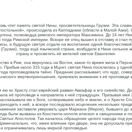
вь чтит память святой Нины, просветительницы Грузии. Эта славн
остольной», происходила из Каппадокии (области в Малой Азии).
вулона, полководца римского императора Максимина. До 14 лет Ни
тогда Римской империи. Вскоре её отец вышел в отставку и стал п
исы, а будущую святую отдали на воспитание одной благочестивой
(Грузии), тогда ещё языческой стране, возбудили в Нине сильное 
страну и просветить её жителей светом Евангелия.
тво в Рим, она вернулась на Восток, какое-то время жила в Персии
ю. Прибыв около 315 года в Мцхет, святая Нина поселилась у одно
 года проповедовала тайно. Предание рассказывает, что чудо, сов
ыческого жертвоприношения, привлекло внимание к её проповеди в
ю ко Христу стал еврейский раввин Авиафар и его семейство. Д
ала её проповеди и направляла к ней страждущих. Призывая имя 
рассказывала им о Боге, сотворившем небо и землю, и о Христе С
приходить к ней, а вскоре последовало исцеление нескольких придв
намения заставили уверовать царя Мариана (Мероя), бывшего до э
Тогда были вызваны из Константи-нополя епископ и священники и п
Святых Апостолов. Так началось обращение целого народа под ру
римечательно, что, имея влияние при дворе, она не допускала при
 и ограничивалась лишь мирной проповедью.