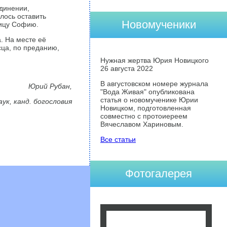
единении,
лось оставить
Новомученики
рицу Софию.
. На месте её
сца, по преданию,
Нужная жертва Юрия Новицкого
26 августа 2022
В августовском номере журнала
Юрий Рубан,
"Вода Живая" опубликована
статья о новомученике Юрии
аук, канд. богословия
Новицком, подготовленная
совместно с протоиереем
Вячеславом Хариновым.
Все статьи
Фотогалерея