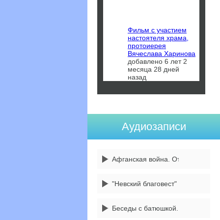
Фильм с участием
настоятеля храма,
протоиерея
Вячеслава Харинова
добавлено 6 лет 2
месяца 28 дней
назад
Аудиозаписи
Афганская война. От 14 февраля
"Невский благовест" 3 передача
Беседы с батюшкой. 1 сентября -