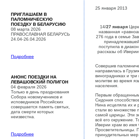
25 января 2013
ПРИГЛАШАЕМ В
ПАЛОМНИЧЕСКУЮ
ПОЕЗДКУ В БЕЛАРУСИЮ
14/
27 января
Церко
08 марта 2026
названная «равноап
ПРАВОСЛАВНАЯ БЕЛАРУСЬ
276 года в семье За
24.04-26.04.2026
принадлежавшей 
поступила в диакон
рассказы об Иверии 
Подробнее
Совершив паломничес
направилась в Грузи
виноградниках и три
АНОНС ПОЕЗДКИ НА
молитве во время яз
ЛЕВАШОВСКИЙ ПОЛИГОН
населения.
04 февраля 2026
Только в день празднования
Первым обращенным е
Собора новомучеников и
Сидония способствов
исповедников Российских
Нина исцеляла их и 
совершается память святых,
стали во множестве 
дата смерти которых
самой царицы. Эти з
неизвестна.
всё его окружение. 
Иверии храм во имя 
Просветительницы. П
Подробнее
принудительных мер