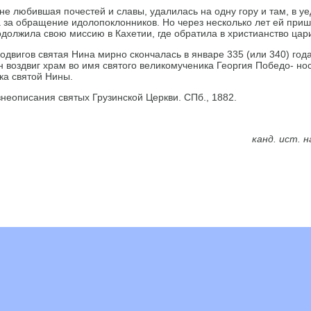
не любившая почестей и славы, удалилась на одну гору и там, в у
 за обращение идолопоклонников. Но через несколько лет ей приш
одолжила свою миссию в Кахетии, где обратила в христианство ца
одвигов святая Нина мирно скончалась в январе 335 (или 340) года
 воздвиг храм во имя святого великомученика Георгия Победо- но
ка святой Нины.
знеописания святых Грузинской Церкви. СПб., 1882.
канд. ист. н