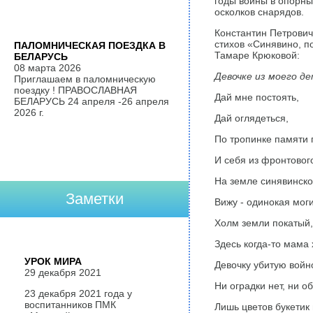
годы войны в опорный
осколков снарядов.
Константин Петрович
стихов «Синявино, п
ПАЛОМНИЧЕСКАЯ ПОЕЗДКА В
Тамаре Крюковой:
БЕЛАРУСЬ
08 марта 2026
Девочке из моего д
Приглашаем в паломническую
поездку ! ПРАВОСЛАВНАЯ
Дай мне постоять,
БЕЛАРУСЬ 24 апреля -26 апреля
2026 г.
Дай оглядеться,
По тропинке памяти 
И себя из фронтовог
На земле синявинско
Заметки
Вижу - одинокая мог
Холм земли покатый,
Здесь когда-то мама
УРОК МИРА
Девочку убитую войн
29 декабря 2021
Ни оградки нет, ни о
23 декабря 2021 года у
воспитанников ПМК
Лишь цветов букетик