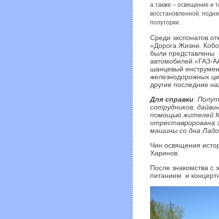
а также – освящение и 
восстановленной, подня
полуторки.
Среди экспонатов от
«Дорога Жизни. Кобо
были представлены
автомобилей «ГАЗ-А
шанцевый инструмен
железнодорожных ци
другие последние на
Для справки
: Полут
сотрудников, дайви
помощью жителей Ко
отреставрирована з
машины со дна Ладо
Чин освящения исто
Харинов.
После знакомства с 
питанием и концерт