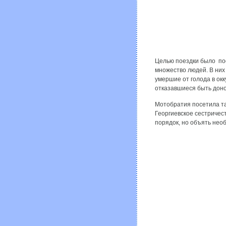
Целью поездки было пос
множество людей. В них
умершие от голода в окк
отказавшиеся быть доно
Мотобратия посетила та
Георгиевское сестричес
порядок, но объять нео