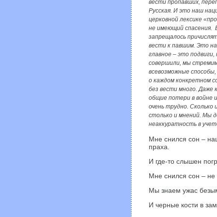
вести пропавших, пере
Русская. И это наш нац
церковной лексике «пр
не имеющий спасения. В
запрещалось причислят
вести к павшим. Это на
главное – это подвиги,
совершили, мы стремим
всевозможные способы
о каждом конкретном с
без вести много. Даже 
общие потери в войне и
очень трудно. Сколько 
столько и мнений. Мы 
неаккуратность в учет
Мне снился сон – наш
праха.
И где-то слышен пог
Мне снился сон – не
Мы знаем ужас безы
И черные кости в зам