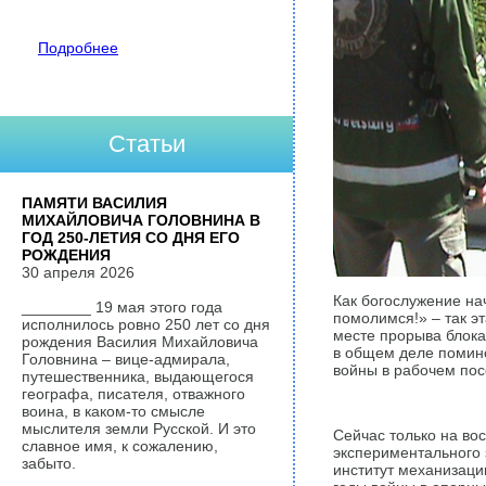
Подробнее
Статьи
ПАМЯТИ ВАСИЛИЯ
МИХАЙЛОВИЧА ГОЛОВНИНА В
ГОД 250-ЛЕТИЯ СО ДНЯ ЕГО
РОЖДЕНИЯ
30 апреля 2026
Как богослужение на
________ 19 мая этого года
помолимся!» – так эт
исполнилось ровно 250 лет со дня
месте прорыва блока
рождения Василия Михайловича
в общем деле помино
Головнина – вице-адмирала,
войны в рабочем пос
путешественника, выдающегося
географа, писателя, отважного
воина, в каком-то смысле
мыслителя земли Русской. И это
Сейчас только на во
славное имя, к сожалению,
экспериментального
забыто.
институт механизац