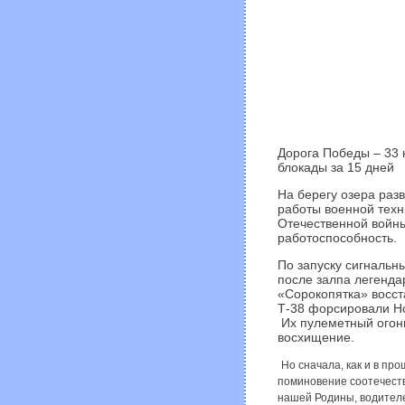
Дорога Победы – 33
блокады за 15 дней
На берегу озера раз
работы военной техн
Отечественной войны
работоспособность.
По запуску сигнальны
после залпа легенда
«Сорокопятка» восст
Т-38 форсировали Н
Их пулеметный огон
восхищение.
Но сначала, как и в про
поминовение соотечест
нашей Родины, водителе