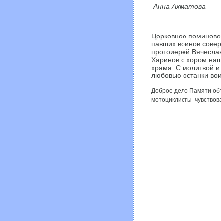
Анна Ахматова
Церковное поминове
павших воинов сове
протоиерей Вячесла
Харинов с хором на
храма. С молитвой и
любовью останки вои
Доброе дело Памяти об
мотоциклисты чувствов