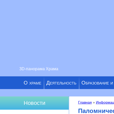
3D-панорама Храма
О храме
Деятельность
Образование и
Новости
Главная
»
Информац
Вы здесь
Паломничес