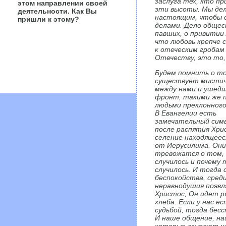
заслуга тех, кто пр
этом направлении своей
эти высоты. Мы дел
деятельности. Как Вы
настоящим, чтобы с
пришли к этому?
делами. Дело общест
павших, о привитии
что любовь крепче 
к отеческим гробам
Отечеству, это то,
Будем помнить о то
существует мистиче
между нами и ушед
фронт, такими же 
людьми преклонного
В Евангелии есть
замечательный симв
после распятия Хри
селение находящеес
от Иерусилима. Они
тревожатся о том,
случилось и почему 
случилось. И тогда 
беспокойства, среди
неравнодушия появл
Христос, Он идет р
хлеба. Если у нас е
судьбой, тогда бес
И наше общение, на