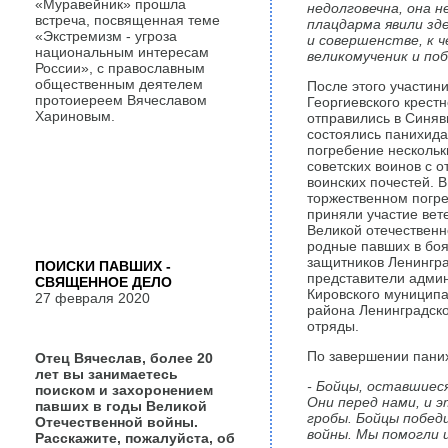
«Муравейник» прошла
недолговечна, она 
встреча, посвященная теме
плацдарма явили зд
«Экстремизм - угроза
и совершенстве, к 
национальным интересам
великомученик и поб
России», с православным
общественным деятелем
После этого участин
протоиереем Вячеславом
Георгиевского крестн
Хариновым.
отправились в Синяви
состоялись панихида
погребение нескольк
советских воинов с 
воинских почестей. В
торжественном погр
приняли участие вет
Великой отечественн
родные павших в бо
защитников Ленингра
ПОИСКИ ПАВШИХ -
представители адми
СВЯЩЕННОЕ ДЕЛО
Кировского муниципа
27 февраля 2020
района Ленинградско
отряды.
По завершении паних
Отец Вячеслав, более 20
лет вы занимаетесь
- Бойцы, оставшиеся
поиском и захоронением
Они перед нами, и э
павших в годы Великой
гробы. Бойцы побед
Отечественной войны.
войны. Мы помогли и
Расскажите, пожалуйста, об