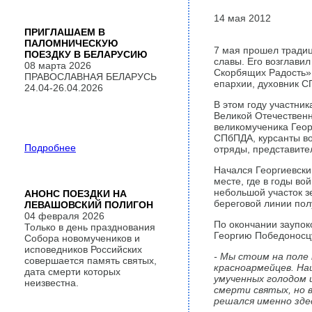
14 мая 2012
ПРИГЛАШАЕМ В
ПАЛОМНИЧЕСКУЮ
7 мая прошел традиц
ПОЕЗДКУ В БЕЛАРУСИЮ
славы. Его возглави
08 марта 2026
Скорбящих Радость»,
ПРАВОСЛАВНАЯ БЕЛАРУСЬ
епархии, духовник С
24.04-26.04.2026
В этом году участни
Великой Отечественн
великомученика Геор
СПбПДА, курсанты во
Подробнее
отряды, представите
Начался Георгиевски
месте, где в годы в
небольшой участок з
АНОНС ПОЕЗДКИ НА
береговой линии пол
ЛЕВАШОВСКИЙ ПОЛИГОН
04 февраля 2026
По окончании заупок
Только в день празднования
Георгию Победоносцу
Собора новомучеников и
исповедников Российских
- Мы стоим на поле
совершается память святых,
красноармейцев.
На
дата смерти которых
умученных голодом 
неизвестна.
смерти святых, но 
решался именно зде