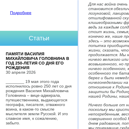
Для нас война очень
становится обезлич
Подробнее
лозунговой, лакиров
отшлифованной ск
клишеобразными фр
ведь за каждым сол
стоит жизнь, семья,
конечно же, наше п
Статьи
здесь – это возмож
попытка приобщитьс
жизни, сказать, что
ПАМЯТИ ВАСИЛИЯ
продолжается. Мы н
МИХАЙЛОВИЧА ГОЛОВНИНА В
ничего великого или
ГОД 250-ЛЕТИЯ СО ДНЯ ЕГО
возвышенного, но п
РОЖДЕНИЯ
ничего особенного, 
30 апреля 2026
особенного те бата
берег и были немед
________ 19 мая этого года
ничегонеделании на
исполнилось ровно 250 лет со дня
отношение к Родине
рождения Василия Михайловича
защитили бы Родину
Головнина – вице-адмирала,
нашей Родины, наше
путешественника, выдающегося
географа, писателя, отважного
Ничего больше от н
воина, в каком-то смысле
поскольку мы христ
мыслителя земли Русской. И это
непогребенным, вес
славное имя, к сожалению,
совершенно особой 
забыто.
днем радования, по
мы приехавшие сюда