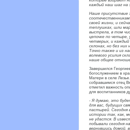
которые взирают на
каждый наш шаг на 
Наше присутствие з
соотечественникам, 
своей жизни, и сейч
теплушках, шли мар
выстрела, в том чис
цепочке по четыре, 
четверых, и каждый 
склонах, но без них
Точно также и из н
волевого усилия ск
наше общее отношен
Завершился Георгиев
богослужением в хр
Матери в селе Лезье
собравшимся отец Вя
отметил важность оп
для воспитанников д
- Я думаю, это буде
для вас, будущих св
пастырей. Сегодня 
истории так, как, 
не удастся. В извес
побывали сегодня на
вернувшись домой, 