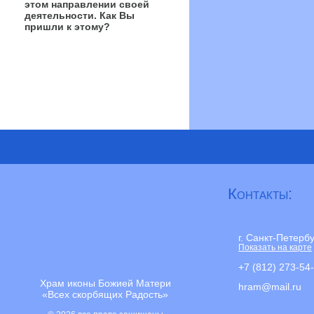
этом направлении своей
деятельности. Как Вы
пришли к этому?
Контакты:
г. Санкт-Петерб
Показать на карте
+7 (812) 273-54
Храм иконы Божией Матери
hram@mail.ru
«Всех скорбящих Радость»