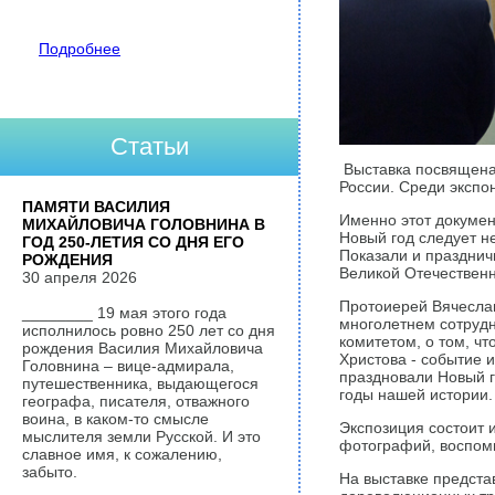
Подробнее
Статьи
Выставка посвящена 
России. Среди экспон
ПАМЯТИ ВАСИЛИЯ
Именно этот документ
МИХАЙЛОВИЧА ГОЛОВНИНА В
Новый год следует не
ГОД 250-ЛЕТИЯ СО ДНЯ ЕГО
Показали и празднич
РОЖДЕНИЯ
Великой Отечественн
30 апреля 2026
Протоиерей Вячеслав
________ 19 мая этого года
многолетнем сотрудн
исполнилось ровно 250 лет со дня
комитетом, о том, чт
рождения Василия Михайловича
Христова - событие 
Головнина – вице-адмирала,
праздновали Новый г
путешественника, выдающегося
годы нашей истории.
географа, писателя, отважного
воина, в каком-то смысле
Экспозиция состоит 
мыслителя земли Русской. И это
фотографий, воспомин
славное имя, к сожалению,
забыто.
На выставке предст