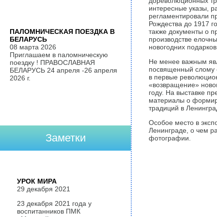
дореволюционных тра
интересные указы, р
регламентировали пр
Рождества до 1917 г
также документы о п
ПАЛОМНИЧЕСКАЯ ПОЕЗДКА В
производстве елочны
БЕЛАРУСЬ
новогодних подарков
08 марта 2026
Приглашаем в паломническую
Не менее важным явл
поездку ! ПРАВОСЛАВНАЯ
посвященный слому 
БЕЛАРУСЬ 24 апреля -26 апреля
в первые революцион
2026 г.
«возвращение» новог
году. На выставке п
материалы о формир
традиций в Ленингра
Особое место в эксп
Ленинграде, о чем р
Заметки
фотографии.
УРОК МИРА
29 декабря 2021
23 декабря 2021 года у
воспитанников ПМК