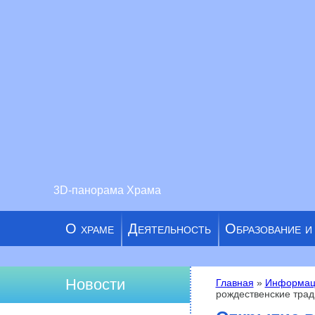
3D-панорама Храма
О храме
Деятельность
Образование и
Новости
Главная
»
Информац
рождественские тради
Вы здесь