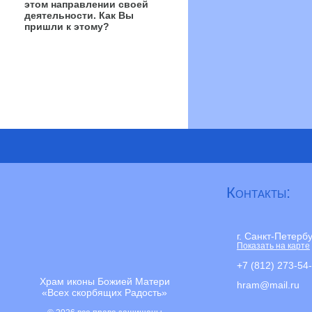
этом направлении своей
деятельности. Как Вы
пришли к этому?
Контакты:
г. Санкт-Петерб
Показать на карте
+7 (812) 273-54
Храм иконы Божией Матери
hram@mail.ru
«Всех скорбящих Радость»