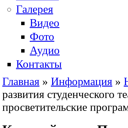
Галерея
Видео
Фото
Аудио
Контакты
Главная
»
Информация
»
Вы здесь
развития студенческого те
просветительские програ