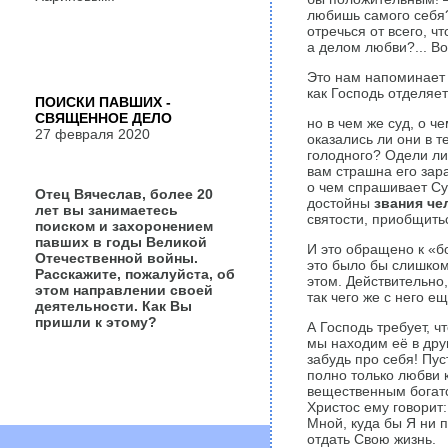
любишь самого себя?
отречься от всего, ч
а делом любви?... В
Это нам напоминает 
как Господь отделяет
ПОИСКИ ПАВШИХ -
СВЯЩЕННОЕ ДЕЛО
но в чем же суд, о 
27 февраля 2020
оказались ли они в 
голодного? Одели ли
вам страшна его зара
о чем спрашивает Суд
Отец Вячеслав, более 20
достойны
звания че
лет вы занимаетесь
святости, приобщить
поиском и захоронением
павших в годы Великой
И это обращено к «б
Отечественной войны.
это было бы слишком
Расскажите, пожалуйста, об
этом. Действительно
этом направлении своей
так чего же с него е
деятельности. Как Вы
пришли к этому?
А Господь требует, ч
мы находим её в друг
забудь про себя! Пус
полно только любви к
вещественным богатс
Христос ему говорит:
Мной, куда бы Я ни 
отдать Свою жизнь.