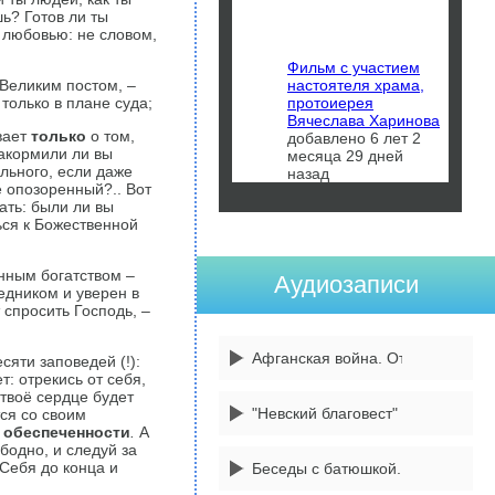
ь? Готов ли ты
й любовью: не словом,
Фильм с участием
настоятеля храма,
Великим постом, –
протоиерея
только в плане суда;
Вячеслава Харинова
вает
только
о том,
добавлено 6 лет 2
акормили ли вы
месяца 29 дней
льного, если даже
назад
е опозоренный?.. Вот
ать: были ли вы
ься к Божественной
нным богатством –
Аудиозаписи
едником и уверен в
 спросить Господь, –
Афганская война. От 14 февраля
сяти заповедей (!):
т: отрекись от себя,
 твоё сердце будет
"Невский благовест" 3 передача
тся со своим
й
обеспеченности
.
А
ободно, и следуй за
Себя до конца и
Беседы с батюшкой. 1 сентября -