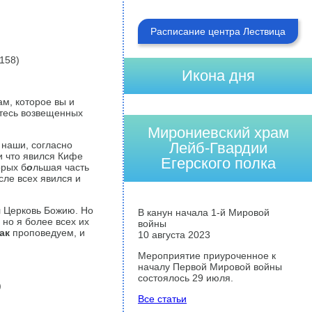
Расписание центра Лествица
 158)
Икона дня
ам, которое вы и
етесь возвещенных
Мирониевский храм
 наши, согласно
Лейб-Гвардии
и что явился Кифе
Егерского полка
орых б
о
льшая часть
сле всех явился и
л Церковь Божию. Но
В канун начала 1-й Мировой
 но я более всех их
войны
ак
проповедуем, и
10 августа 2023
Мероприятие приуроченное к
началу Первой Мировой войны
состоялось 29 июля.
)
Все статьи