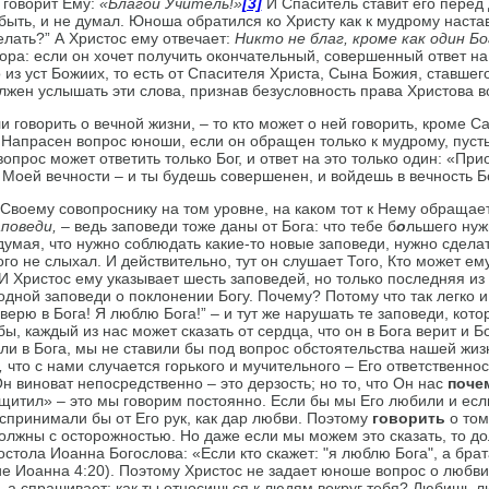
и говорит Ему:
«Благой
Учитель!»
[3]
И Спаситель ставит его перед
 быть, и не думал. Юноша обратился ко Христу как к мудрому наста
елать?” А Христос ему отвечает:
Никто не благ, кроме как один Бог
ора: если он хочет получить окончательный, совершенный ответ на 
 из уст Божиих, то есть от Спасителя Христа, Сына Божия, ставше
лжен услышать эти слова, признав безусловность права Христова в
и говорить о вечной жизни, – то кто может о ней говорить, кроме С
апрасен вопрос юноши, если он обращен только к мудрому, пусть
 вопрос может ответить только Бог, и ответ на это только один: «П
 Моей вечности – и ты будешь совершенен, и войдешь в вечность 
 Своему совопроснику на том уровне, на каком тот к Нему обращае
поведи, –
ведь заповеди тоже даны от Бога: что тебе б
о
льшего нуж
мая, что нужно соблюдать какие-то новые заповеди, нужно сделать
кого не слыхал. И действительно, тут он слушает Того, Кто может ем
 Христос ему указывает шесть заповедей, но только последняя из н
одной заповеди о поклонении Богу. Почему? Потому что так легко и
 верю в Бога! Я люблю Бога!” – и тут же нарушать те заповеди, кото
бы, каждый из нас может сказать от сердца, что он в Бога верит и Бо
или в Бога, мы не ставили бы под вопрос обстоятельства нашей жиз
,
что с нами случается горького и мучительного – Его ответственнос
Он виноват непосредственно – это дерзость; но то, что Он нас
поче
ащитил» – это мы гово­рим постоянно. Если бы мы Его любили и есл
оспринимали бы от Его рук, как дар любви. Поэтому
говорить
о том
должны с осторожностью. Но даже если мы можем это сказать, то д
тола Иоанна Богослова: «Если кто скажет: "я люблю Бога", а брат
ие Иоанна 4:20). Поэтому Христос не задает юноше вопрос о любви 
 а спрашивает: как ты относишься к людям вокруг тебя? Любишь ли 