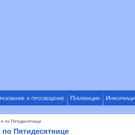
разование и просвещение
Публикации
Информаци
-я по Пятидесятнице
я по Пятидесятнице