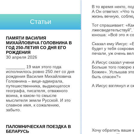
В то время некто, по
А Он ответил: «Что т
жизнь вечную
,
соблюд
Статьи
Тот спрашивает: «Как
лжесвидетельствуй", 
юноша: «Всё это я с
ПАМЯТИ ВАСИЛИЯ
МИХАЙЛОВИЧА ГОЛОВНИНА В
Сказал ему Иисус: «
ГОД 250-ЛЕТИЯ СО ДНЯ ЕГО
будет у тебя сокров
РОЖДЕНИЯ
печали, уж очень вел
30 апреля 2026
А Иисус сказал учен
________ 19 мая этого года
Больше того говорю 
исполнилось ровно 250 лет со дня
Божие». Услышав это
рождения Василия Михайловича
быть спасен?»
Головнина – вице-адмирала,
А Иисус взглянул и с
путешественника, выдающегося
географа, писателя, отважного
воина, в каком-то смысле
мыслителя земли Русской. И это
славное имя, к сожалению,
забыто.
ПАЛОМНИЧЕСКАЯ ПОЕЗДКА В
Хочу обратить ваше 
БЕЛАРУСЬ