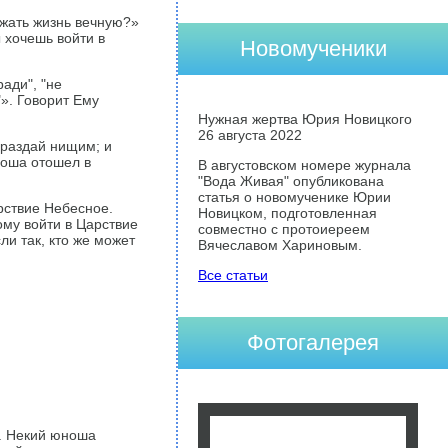
яжать жизнь вечную?»
 хочешь войти в
Новомученики
ади", "не
"». Говорит Ему
Нужная жертва Юрия Новицкого
26 августа 2022
 раздай нищим; и
ноша отошел в
В августовском номере журнала
"Вода Живая" опубликована
статья о новомученике Юрии
рствие Небесное.
Новицком, подготовленная
ому войти в Царствие
совместно с протоиереем
и так, кто же может
Вячеславом Хариновым.
Все статьи
Фотогалерея
я. Некий юноша