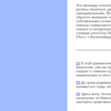
Эта заповедь относи
должны лишиться, да
самодо­вольными. Вот
обратить внимание н
собственными силами
немощи совершает
сказано в сегодняшне
словами апостола П
(Посл. к Филиппийца
[1]
В этой грамматиче
Евангелие, уже им п
говорит о главном с
наименьшим из апост
[2]
До срока родившим
призвал его тогда, к
[3]
Здесь митр. Антон
начальник» из Еванге
заострить нравствен