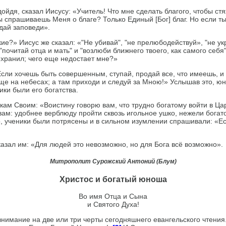
дойдя, сказал Иисусу: «Учитель! Что мне сделать благого, чтобы ст
ы спрашиваешь Меня о благе? Только Единый [Бог] благ. Но если ты
ай заповеди».
ие?» Иисус же сказал: «"Не убивай", "не прелюбодействуй», "не укр
"почитай отца и мать" и "возлюби ближнего твоего, как самого себя
охранил; чего еще недостает мне?»
Если хочешь быть совершенным, ступай, продай все, что имеешь, и
ище на небесах; а там приходи и следуй за Мною!» Услышав это, ю
ики были его богатства.
икам Своим: «Воистину говорю вам, что трудно богатому войти в Ца
вам: удобнее верблюду пройти сквозь игольное ушко, нежели богат
, ученики были потрясены и в сильном изумлении спрашивали: «Есл
казал им: «Для людей это невозможно, но для Бога всё возможно».
Митрополит Сурожский Антоний (Блум)
Христос и богатый юноша
Во имя Отца и Сына
и Святого Духа!
вни­мание на две или три черты сегодняшнего евангельского чтени