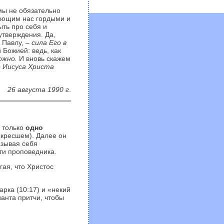
мы не обязательно
ющим нас гордыми и
ыть про себя и
утверждения. Да,
 Павлу, –
сила Его в
Божией: ведь, как
ожно.
И вновь скажем
о Иисуса Христа
26 августа 1990 г
.
 только
одно
скресшем). Далее он
азывая себя
ти проповедника.
ая, что Христос
рка (10:17) и «некий
ианта притчи, чтобы