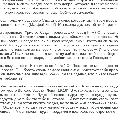
 Желаешь ли ты людям всего того добра, которого ты себе желаеш
то твое, для то­го, чтобы другого обогатить любовью, – но конкретно
от почему Христос говорит юноше:
Соблюди заповеди.
евангельский рассказ о Страшном суде, который мы читаем перед 
 овец от козлищ (Матфей 25:32). Мы всегда думаем об этой притче 
чем спрашивает Христос-Судья представших перед Ним? Он спраши
течение своей жизни
человечными
,
достойными имени человека. Н
 вы нагого? Предоставили вы кров бездомному? Посетили ли вы бо
за? Постыдились вы или нет того, что друг ваш находится в тюрьм
ья, – о том, какими мы были по отношению к человеку. Иначе сказ
ловека
? Если же нет – то даже
не думайте
о том, чтобы приобщит
ся к Божественной природе, приобщиться к вечности Господней.
огатому юноше». Но чем же он богат? Он богат не только веществе
 просто. Он «богат» своим самосознанием: он чувствует себя прав
, он выполнил все заповеди Божии, он всё сделал,
что
с него может
ще требовать?
тобы он полюбил ближнего, «как самого себя». А это –
не
одна из Де
ом месте Ветхого Завета (Левит 19:18). В устах Христа она означае
ть всё твоё внимание будет обращено к другому, к его нужде; пусть
 другому, чего бы это тебе ни стоило!... И вот тут юноша сталкивае
твом: да, он готов любить людей, но
только
– из положения свое
 «Отдай всё, и когда у тебя ничего не будет – тогда люби людей св
пошел...» А мы знаем –
куда
и
ради
чего
шел Христос: отречься от 