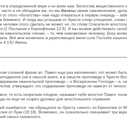
тся в определенной мере и ко всем нам. Богатства вещественного 
 часто и не обладаем им, но мы
богаты
своим самомнением, дела
 от этого «богатства» нам надо отказаться в первую очередь – заб
а ближнего. И тогда мы услышим от Христа слово утешения, слово 
 человек этого сделать не может, но, по слову Спасителя апостолу
ся
(2 Послание к Коринфянам 12:9)
.
И мы можем действовать силой 
м еван­гельском чтении, – то,
что
невозможно человеку,
Богу возм
авла:
Всё мне возможно в укрепляющей меня силе Господа нашег
м 4:13)! Аминь.
ски сложной фразе ап. Павел еще раз напоминает, что может быть
реподанное (не в смысле книги, а в смысле проповеди о Христе Во
одержании евангельской проповеди – о Воскресении Господа – и, н
олов, утверждает, что содержание проповеди не зависит от личнос
ся, то есть незрелым плодом, называет себя апостол Павел, полаг
огда он еще не созрел духовно для апостольского служения.
ий ошибается: так обращался ко Христу «некто» из Евангелия от Ма
лия от Луки (18:18). Возможно, он сознательно смешивает три вар
ный смысл сказанного.