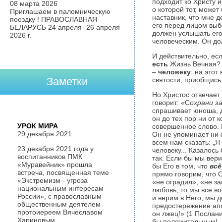
подхо­дит ко Христу 
08 марта 2026
о которой тот, может
Приглашаем в паломническую
наставник, что мне д
поездку ! ПРАВОСЛАВНАЯ
его перед лицом выб
БЕЛАРУСЬ 24 апреля -26 апреля
должен услышать его
2026 г.
человеческим. Он до
И действительно, есл
есть
Жизнь Вечная? Н
–
человеку
: на этот
Заметки
святости, приобщись
Но Христос отвечает
говорит: «С
охрани за
спрашивает юноша, ду
он до тех пор ни от 
УРОК МИРА
совершенное слово. И
29 декабря 2021
Он не упоминает ни 
всем нам сказать: „Я
23 декабря 2021 года у
человеку... Казалось 
воспитанников ПМК
так. Если бы мы вер
«Муравейник» прошла
бы Его в том, что
всё
встреча, посвященная теме
прямо гово­рим, что 
«Экстремизм - угроза
«не оградил», «не з
национальным интересам
любовь, то мы все в
России», с православным
и верим в Него, мы 
общественным деятелем
предостережение апос
протоиереем Вячеславом
он лжец!» (1 Послан
Хариновым.
бы положительным! –