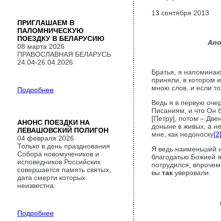
13 сентября 2013
ПРИГЛАШАЕМ В
ПАЛОМНИЧЕСКУЮ
ПОЕЗДКУ В БЕЛАРУСИЮ
Апо
08 марта 2026
ПРАВОСЛАВНАЯ БЕЛАРУСЬ
24.04-26.04.2026
Братья, я напомина
приняли, в котором и
мною слов, и если т
Подробнее
Ведь я в первую оче
Писаниям, и что Он б
[Петру], потом – Дв
АНОНС ПОЕЗДКИ НА
доныне в живых, а не
ЛЕВАШОВСКИЙ ПОЛИГОН
мне, как недоноску
[2
04 февраля 2026
Только в день празднования
Я ведь наименьший и
Собора новомучеников и
благодатью Божией я 
исповедников Российских
потрудил­ся; впрочем
совершается память святых,
вы
так
уверовали.
дата смерти которых
неизвестна.
Подробнее