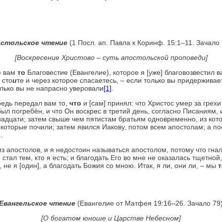
стольское чтение
(1 Посл. ап. Павла к Коринф. 15:1–11. Зачало
[Воскресение Христово – суть апостольской проповеди]
ю вам
то
Благовестие (Евангелие), которое я [уже] благовозвестил в
 сто
и
те и через которое спасаетесь, – если только вы придержива
олько вы не напрасно уверовали
[1]
.
редь передал вам то,
что
и [сам] принял: что Христос умер за грехи
ыл погребён, и что Он воскрес в третий день, согласно Писаниям, 
енадцати; затем свыше чем пятистам братьям одновременно, из кот
которые почили; затем явился Иакову, потом всем апостолам; а по
]
.
з апостолов, и я недостоин называться апостолом, по­тому что гна
стал тем, кто я есть; и благодать Его во мне не оказалась тщетной,
, не я [один], а благодать Божия со мною. Итак, я ли, они ли, – мы
т
Евангельское чтение
(Евангелие от Матфея 19:16–26. Зачало 79
[О богатом юноше и Царстве Небесном]