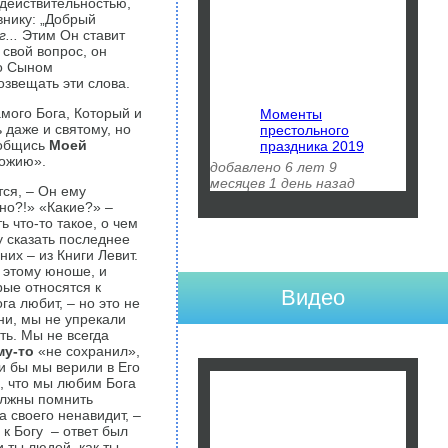
 действительностью,
внику: „Добрый
...
Этим Он ставит
свой вопрос, он
го Сыном
озвещать эти слова.
амого Бога, Который и
Моменты
 даже и святому, но
престольного
риобщись
Моей
праздника 2019
Божию».
добавлено 6 лет 9
месяцев 1 день назад
тся, – Он ему
но?!» «Какие?» –
 что-то такое, о чем
у сказать последнее
их – из Книги Левит.
 этому юноше, и
рые относятся к
Видео
га любит, – но это не
ни, мы не упрекали
ть. Мы не всегда
му-то
«не сохранил»,
и бы мы верили в Его
, что мы любим Бога
олжны помнить
а своего ненавидит, –
к Богу – ответ был
ты лю­дей, как ты