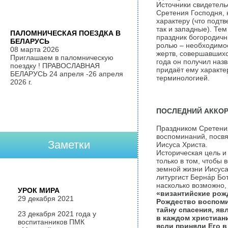
Источники свидетель
Сретения Господня, 
характеру (что подт
так и западные). Тем
ПАЛОМНИЧЕСКАЯ ПОЕЗДКА В
праздник богородичн
БЕЛАРУСЬ
ролью – необходимо
08 марта 2026
жертв, совершавшихс
Приглашаем в паломническую
года он получил назва
поездку ! ПРАВОСЛАВНАЯ
придаёт ему характе
БЕЛАРУСЬ 24 апреля -26 апреля
терминологией.
2026 г.
ПОСЛЕДНИЙ АККОР
Праздником Сретения
воспоминаний, посв
Заметки
Иисуса Христа.
Историческая цель и 
только в том, чтобы
земной жизни Иисуса
литургист Берна́р Бо
насколько возможно,
УРОК МИРА
«византийские рож
29 декабря 2021
Рождество воспоми
тайну спасения, яв
23 декабря 2021 года у
в каждом христиани
воспитанников ПМК
ясли приняли Его 