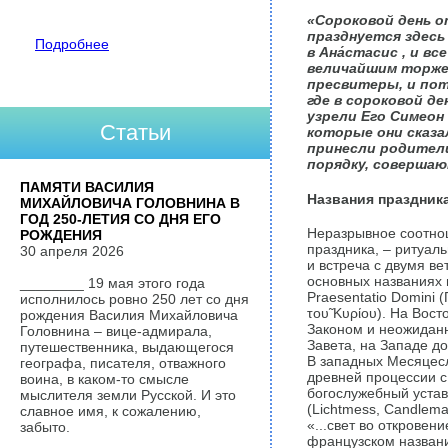
«Сороковой день от
празднуется здесь
Подробнее
в Ана́стасис , и в
величайшим торжес
пресвитеры, и пот
где в сороковой де
узрели Его Симеон 
Статьи
которые они сказал
принесли родители
порядку, соверша
ПАМЯТИ ВАСИЛИЯ
Названия праздника
МИХАЙЛОВИЧА ГОЛОВНИНА В
ГОД 250-ЛЕТИЯ СО ДНЯ ЕГО
Неразрывное соотно
РОЖДЕНИЯ
праздника, – ритуал
30 апреля 2026
и встреча с двумя в
основных названиях п
________ 19 мая этого года
Praesentatio Domini 
исполнилось ровно 250 лет со дня
του̃ Κυρίου). На Во
рождения Василия Михайловича
Законом и неожиданн
Головнина – вице-адмирала,
Завета, на Западе д
путешественника, выдающегося
В западных Месяцесл
географа, писателя, отважного
древней процессии с
воина, в каком-то смысле
богослужебный устав 
мыслителя земли Русской. И это
(Lichtmess, Candlem
славное имя, к сожалению,
«...свет во откровен
забыто.
французском названия