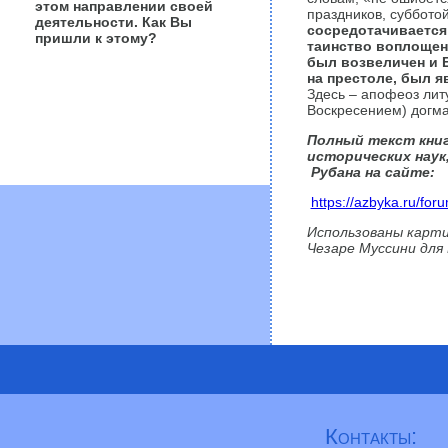
этом направлении своей
праздников, субботой
деятельности. Как Вы
сосредотачивается
пришли к этому?
таинство воплощен
был возвеличен и Б
на престоле, был я
Здесь – апофеоз лит
Воскресением) догма
Полный текст кни
исторических наук
Рубана на сайте:
https://azbyka.ru/for
Использованы карт
Чезаре Муссини для
Контакты: