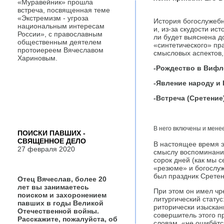
«Муравейник» прошла
встреча, посвященная теме
«Экстремизм - угроза
История богослужебн
национальным интересам
и, из-за скудости ис
России», с православным
ли будет выяснена до
общественным деятелем
«синтетического» пр
протоиереем Вячеславом
смысловых аспектов,
Хариновым.
-Рождество в Вифл
-Явление народу и 
-Встреча (Сретение
В него включены и мене
ПОИСКИ ПАВШИХ -
СВЯЩЕННОЕ ДЕЛО
В настоящее время э
27 февраля 2020
смыслу воспоминания
сорок дней (как мы 
«резюме» и богослу
был праздник Сретен
Отец Вячеслав, более 20
лет вы занимаетесь
При этом он имел чр
поиском и захоронением
литургический статус
павших в годы Великой
риторически изыскан
Отечественной войны.
совершитель этого пр
Расскажите, пожалуйста, об
словам, «не ошибётся