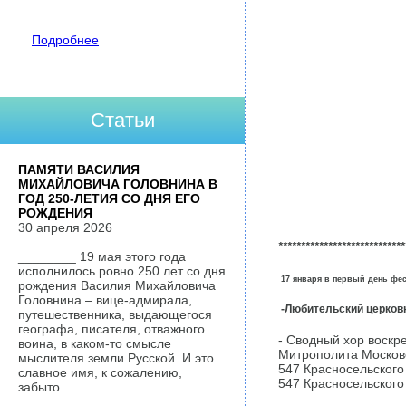
Подробнее
Статьи
ПАМЯТИ ВАСИЛИЯ
МИХАЙЛОВИЧА ГОЛОВНИНА В
ГОД 250-ЛЕТИЯ СО ДНЯ ЕГО
РОЖДЕНИЯ
30 апреля 2026
****
******
*************
*****
________ 19 мая этого года
исполнилось ровно 250 лет со дня
17 января
в первый день фес
рождения Василия Михайловича
Головнина – вице-адмирала,
-Любительский церков
путешественника, выдающегося
географа, писателя, отважного
- Сводный хор воск
воина, в каком-то смысле
Митрополита Московс
мыслителя земли Русской. И это
547 Красносельского
славное имя, к сожалению,
547 Красносельского 
забыто.