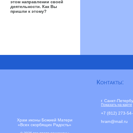
этом направлении своей
деятельности. Как Вы
пришли к этому?
Контакты:
г. Санкт-Петерб
Показать на карте
+7 (812) 273-54
Храм иконы Божией Матери
hram@mail.ru
«Всех скорбящих Радость»