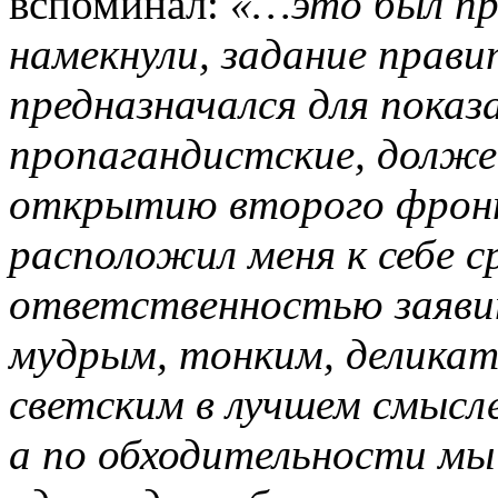
вспоминал:
«…это был при
намекнули, задание прав
предназначался для показ
пропагандистские, долже
открытию второго фрон
расположил меня к себе ср
ответственностью заявит
мудрым, тонким, деликат
светским в лучшем смысле
а по обходительности мы 