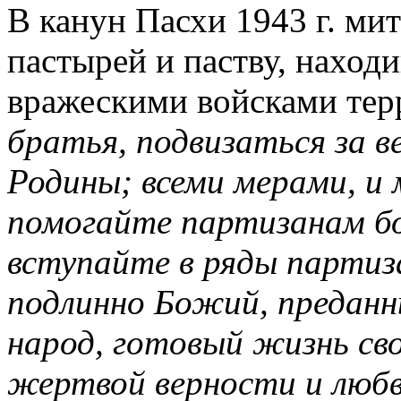
В канун Пасхи 1943 г. ми
пастырей и паству, наход
вражескими войсками тер
братья, подвизаться за ве
Родины; всеми мерами, и
помогайте партизанам бо
вступайте в ряды партиза
подлинно Божий, преданны
народ, готовый жизнь св
жертвой верности и любв