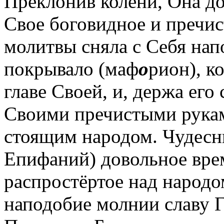
Преклонив колени, Она до
Свое боговидное и пречис
молитвы сняла с Себя на
покрывало (маф
о
рион), к
главе Своей, и, держа его
Своими пречистыми рукам
стоящим народом. Чудесн
Епифаний) довольное врем
распростёртое над народ
наподобие молнии славу Г