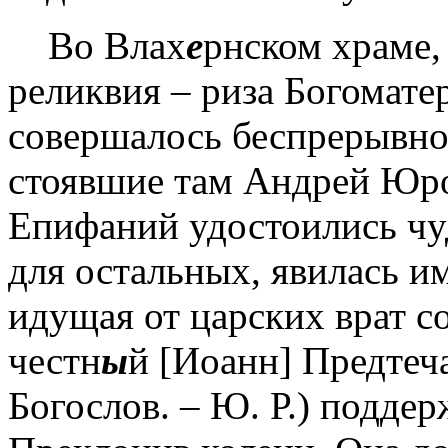
Во Влах
е
рнском храме,
реликвия – риза Богоматер
совершалось беспрерывн
стоявшие там Андрей Юро
Епифаний удостоились чу
для остальных, явилась и
идущая от царских врат с
честн
ы
й [Иоанн] Предтеч
Богослов. – Ю. Р.) поддер