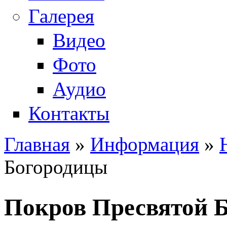
Галерея
Видео
Фото
Аудио
Контакты
Главная
»
Информация
»
Вы здесь
Богородицы
Покров Пресвятой 