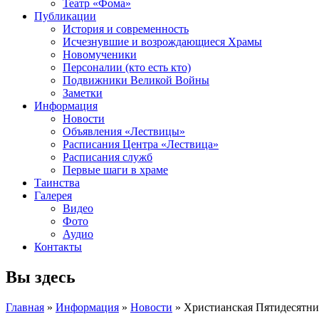
Театр «Фома»
Публикации
История и современность
Исчезнувшие и возрождающиеся Храмы
Новомученики
Персоналии (кто есть кто)
Подвижники Великой Войны
Заметки
Информация
Новости
Объявления «Лествицы»
Расписания Центра «Лествица»
Расписания служб
Первые шаги в храме
Таинства
Галерея
Видео
Фото
Аудио
Контакты
Вы здесь
Главная
»
Информация
»
Новости
» Христианская Пятидесятни