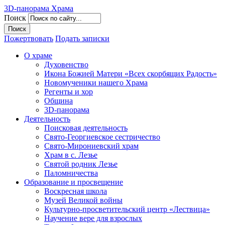
3D-панорама Храма
Поиск
Пожертвовать
Подать записки
О храме
Духовенство
Икона Божией Матери «Всех скорбящих Радость»
Новомученики нашего Храма
Регенты и хор
Община
3D-панорама
Деятельность
Поисковая деятельность
Свято-Георгиевское сестричество
Свято-Мирониевский храм
Храм в с. Лезье
Святой родник Лезье
Паломничества
Образование и просвещение
Воскресная школа
Музей Великой войны
Культурно-просветительский центр «Лествица»
Научение вере для взрослых