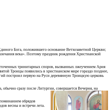
 Единого Бога, положившего основание Ветхозаветной Церкви;
 скончания века». Поэтому праздник рождения Христианской
есточенных тринитарных споров, вызванных лжеучением Ария
вятой Троицы появились в христианском мире гораздо позднее,
Сергий построил первую на Руси деревянную Троицкую церковь
 обычно сразу после Литургии, совершается Вечерня, на
споминанием обрядов
дов весны и встречи лета.