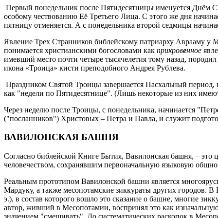
Первый понедельник после Пятидесятницы именуется Днём Св
особому чествованию Её Третьего Лица. С этого же дня начина
пятницу отменяется. А с понедельника второй седмицы начинае
Явление Трех Странников библейскому патриарху Аврааму у
М
понимается христианскими богословами как
прикров
е
нное
явле
имевший место почти четыре тысячелетия тому назад, породил
икона «Троица» кисти преподобного Андрея Рублева.
Праздником Святой Троицы завершается Пасхальный период,
как "недели по Пятидесятнице". (Лишь некоторые из них имею
Через неделю после Троицы, с понедельника, начинается "Петр
("посланников") Христовых – Петра и Павла, и служит подгото
ВАВИЛОНСКАЯ БАШНЯ
Согласно библейской Книге Бытия, Вавилонская башня, – это 
человечеством, сохранявшим первоначальную языковую общно
Реальным прототипом Вавилонской башни является многоярусн
Мардуку, а также месопотамские зиккураты других городов. 
э.), в состав которого вошло это сказание о башне, многие
автор, живший в Месопотамии, воспринял это как изначальную
значением "смешивать". До систематических раскопок в Месоп