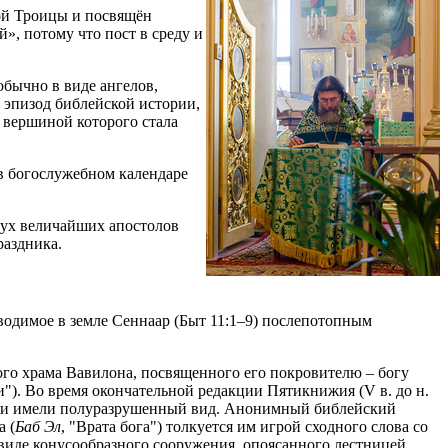
ой Троицы и посвящён
», потому что пост в среду и
обычно в виде ангелов,
 эпизод библейской истории,
 вершиной которого стала
 в богослужебном календаре
двух величайших апостолов
раздника.
водимое в земле Сеннаар (Быт 11:1–9) послепотопным
ного храма Вавилона, посвященного его покровителю – богу
и"). Во время окончательной редакции Пятикнижия (V в. до н.
ены и имели полуразрушенный вид. Анонимный библейский
а (
Баб Эл
, "Врата бога") толкуется им игрой сходного слова со
виде конусообразного сооружения, опоясанного лестницей