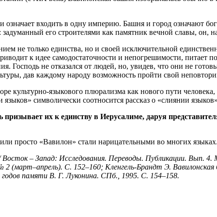
и означает входить в одну империю. Башня и город означают б
: задуманный его строителями как памятник вечной славы, он, н
ем не только единства, но и своей исключительной единственн
риводит к идее самодостаточности и непогрешимости, питает п
я. Господь не отказался от людей, но, увидев, что они не готов
льтуры, дав каждому народу возможность пройти свой неповтор
ре культурно-языкового плюрализма как нового пути человека,
 языков» символически соотносится рассказ о «слиянии языков» 
рь призывает их к единству в Иерусалиме, даруя представи
 или просто «Вавилон» стали нарицательными во многих языках
 Восток – Запад: Исследования. Переводы. Публикации. Вып. 4. М
№ 2 (март–апрель). С. 152–160; Кленгель-Брандт Э. Вавилонская 
одов памяти В. Г. Луконина. СПб., 1995. С. 154–158.