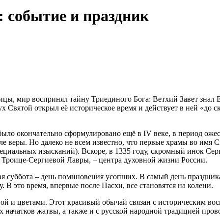
 событие и праздник
ницы, мир воспринял тайну Триединого Бога: Ветхий Завет знал
ух Святой открыл её историческое время и действует в ней «до
ыло окончательно сформулировано ещё в IV веке, в период ож
е веры. Но далеко не всем известно, что первые храмы во имя С
т специальных изысканий). Вскоре, в 1335 году, скромный инок 
 Троице-Сергиевой Лавры, – центра духовной жизни России.
 суббота – день поминовения усопших. В самый день праздника,
 В это время, впервые после Пасхи, все становятся на колени.
вой и цветами. Этот красивый обычай связан с историческим во
начатков жатвы, а также и с русской народной традицией прово