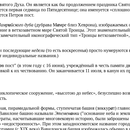
ятого Духа. Он является как бы продолжением праздника Свят
ется первая седмица по Пятидесятнице; она именуется «сплошной
тся Петров пост.
амр
и
йского дуба
(дубрава М
а
мре близ Хеврона), изображаемых 
ние в ветхозаветном мире Святой Троицы. Этот знаменательный
 замечательный иконографический тип «Троицы ветхозаветной»,
 и последующие
недели
(то есть воскресенья) просто нумеруются
т индивидуальные названия.)
о
в пост" (в этом году с 16 июня), учреждённый в честь памяти 
вкой к их чествованию. Он заканчивается 11 июля, в канун их п
циклопическое сооружение, «высотою до небес», безуспешно воз
сть.
ая, пирамидальной формы, ступенчатая башня (зиккур
а
т) глав
В Вавилоне башню называли
Этемен
а
нки
("основание неба и земл
 зиккураты, насчитывавшие многовековую историю, были заброш
 «недостроенность». При этом западносемитское название город
отамии (с XIX века) Вавилонская башня изображалась обычно в 