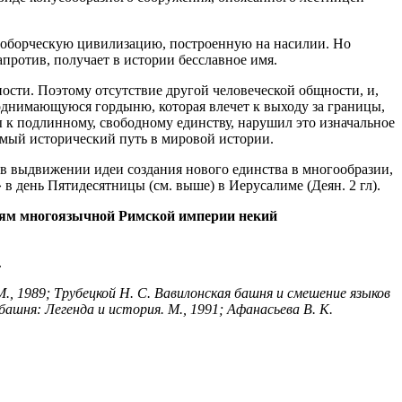
огоборческую цивилизацию, построенную на насилии. Но
апротив, получает в истории бесславное имя.
ости. Поэтому отсутствие другой человеческой общности, и,
однимающуюся гордыню, которая влечет к выходу за границы,
ы к подлинному, свободному единству, нарушил это изначальное
имый исторический путь в мировой истории.
 в выдвижении идеи создания нового единства в многообразии,
в день Пятидесятницы (см. выше) в Иерусалиме (Деян. 2 гл).
телям многоязычной Римской империи некий
.
., 1989; Трубецкой Н. С. Вавилонская башня и смешение языков
башня: Легенда и история. М., 1991; Афанасьева В. К.