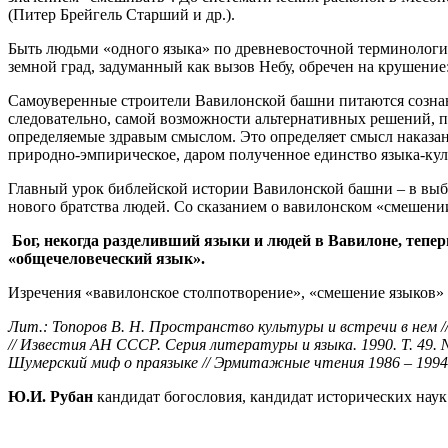
(Питер Брейгель Старший и др.).
Быть людьми «одного языка» по древневосточной терминологи
земной град, задуманный как вызов Небу, обречен на крушение
Самоуверенные строители Вавилонской башни питаются сознани
следовательно, самой возможности альтернативных решений, п
определяемые здравым смыслом. Это определяет смысл наказани
природно-эмпирическое, даром полученное единство языка-ку
Главный урок библейской истории Вавилонской башни – в выбо
нового братства людей. Со сказанием о вавилонском «смешении
Бог, некогда разделивший языки и людей в Вавилоне, тепе
«общечеловеческий язык».
Изречения «вавилонское столпотворение», «смешение языков»
Лит.: Топоров В. Н. Пространство культуры и встречи в нем //
// Известия АН СССР. Серия литературы и языка. 1990. Т. 49. 
Шумерский миф о праязыке // Эрмитажные чтения 1986 – 1994 г
Ю.И. Рубан
кандидат богословия, кандидат исторических наук