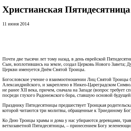
Христианская Пятидесятница:
11 июня 2014
Почти две тысячи лет тому назад, в день еврейской Пятидесят
Сын, воплотившись на земле, создал Церковь Нового Завета; Д
Церкви именуется Днём Святой Троицы.
Богословское учение о взаимоотношении Лиц Святой Троицы б
Александрийского, и закреплено в Никео-Цареградском Символ
не ранее XII века, причем, сначала на Западе (вопрос требуе
посреди глухого Радонежского бора, ставшую основой будущей
Празднику Пятидесятницы предшествует Троицкая родительская
которой читаются три молитвы, обращенные к Триединому Богу.
Ко Дню Троицы храмы и дома у нас убираются деревцами, тра
ветхозаветной Пятидесятницы, – принесением Богу зеленеющих 