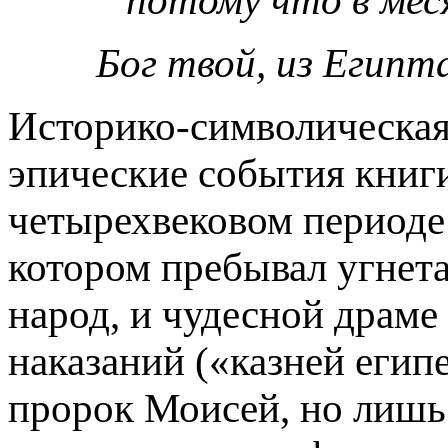
потому что в меся
Бог твой, из Египт
Историко-символическая
эпи­ческие события книг
четырехве­ковом периоде 
котором пребывал угнет
народ, и чудесной
драме 
наказаний («казней егип
пророк Моисей, но лишь 