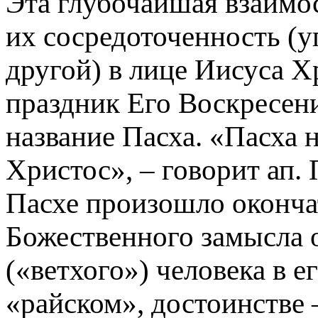
Эта глубочайшая взаимос
их сосре­доточенность (
другой) в лице Иисуса Х
праздник Его Воскресени
название Пасха. «Пасха 
Христос», – говорит ап. 
Пасхе произошло оконча
Божественного замысла 
(«ветхого») человека в е
«райском», достоинстве 