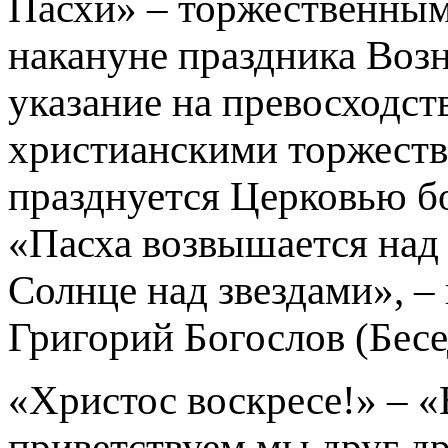
Пасхи» – торже­ственны
накануне праздника Возн
указа­ние на превосходс
христианскими торжества
празднуется Церковью б
«Пасха возвышается над
Солнце над звезда­ми», –
Григорий Богослов (Бесе
«Христос воскресе!» – «
приветствуем мы друг др