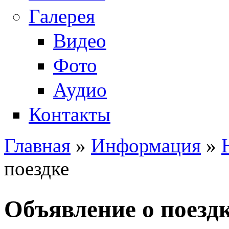
Галерея
Видео
Фото
Аудио
Контакты
Главная
»
Информация
»
Вы здесь
поездке
Объявление о поезд