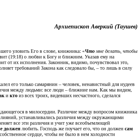
Архиепископ Аверкий (Таушев)
шего уловить Его в слове, книжника: «
Ч
то
мне делать, чтобы
евит (19:18) о любви к Богу и ближним. Указав ему на
оит от их исполнения. Законник, видимо, почувствовал это,
сполняет требований Закона как следовало бы, – то лишь в силу
алел его только самарянин – человек, ненавистный для иудеев
личия между людьми: все люди – ближние нам. Как мы видим,
ак
и
кто
из всех троих, видевших несчастного, сделался
ждающегося в милосердии. Различие между вопросом книжника
х влияний, устанавливались различия между окружающими
еняет все эти различия и учит уже всеобъемлющей
не должен
любить. Господь же поучает его, что он должен
сам
 собственное сердце, чтобы не было в нем холодности