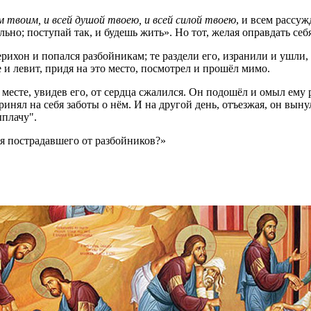
м твоим, и всей душой твоею, и всей силой твоею
, и всем рассу
ильно; поступай так, и будешь жить». Но тот, желая оправдать се
ерихон и попался разбойникам; те раздели его, изранили и ушл
 и левит, придя на это место, посмотрел и прошёл мимо.
 месте, увидев его, от сердца сжалился. Он подошёл и омыл ему
ринял на себя заботы о нём. И на другой день, отъезжая, он вын
ыплачу".
я пострадавшего от разбойников?»