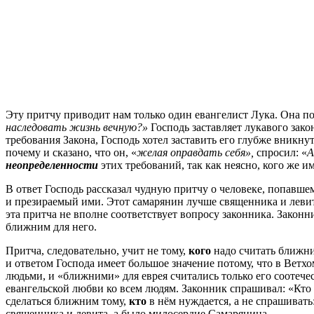
Эту притчу приводит нам только один евангелист Лука. Она по
наследовать жизнь вечную?»
Господь заставляет лукавого зако
требования Закона, Господь хотел заставить его глубже вникну
почему и сказано, что он, «
желая оправдать себя»,
спросил: «
неопределенности
этих требований, так как неясно, кого же 
В ответ Господь рассказал чудную притчу о человеке, попавше
и презираемый ими. Этот самарянин лучше священника и левит
эта притча не вполне соответствует вопросу законника. Законн
ближним для него.
Притча, следовательно, учит не тому,
кого
надо считать ближни
и ответом Господа имеет большое значение потому, что в Вет
людьми, и «ближними» для еврея считались только его соотеч
евангельской любви ко всем людям. Законник спрашивал: «Кто
сделаться ближним тому,
кто
в нём нуждается, а не спрашивать
священника и левита, а было милосердие Самарянина.