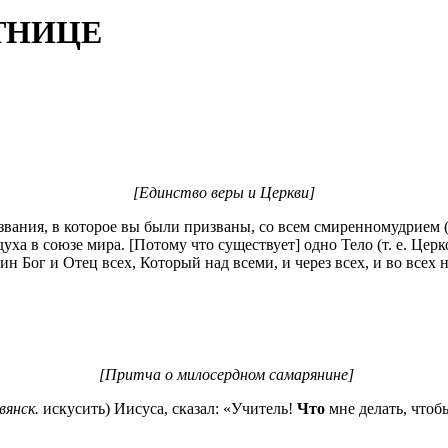
ТНИЦЕ
[Единство веры и Церкви]
но звания, в которое вы были призваны, со всем смиренномудрие
духа в союзе мира. [Потому что существует] одно Тело (т. е. Цер
н Бог и Отец всех, Который над всеми, и через всех, и во всех н
[Притча о милосердном самарянине]
вянск.
искусить) Иисуса, сказал: «Учитель!
Что
мне делать, чтоб