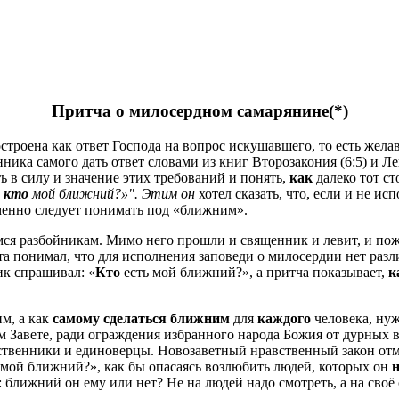
Притча о милосердном самарянине
(*)
строена как ответ Господа на вопрос искушавшего, то есть желав
нника самого дать ответ словами из книг Второзакония (6:5) и Л
ть в силу и значение этих требований и понять,
как
далеко тот ст
А
кто
мой ближний?»".
Этим он
хотел сказать, что, если и не и
именно следует понимать под «ближним».
мся разбойникам. Мимо него прошли и священник и левит, и пож
а понимал, что для исполнения заповеди о милосердии нет раз
ик спрашивал: «
Кто
есть мой ближний?», а притча показывает,
к
м, а как
самому сделаться ближним
для
каждого
человека, ну
хом Завете, ради ограждения избранного народа Божия от дурны
ественники и единоверцы. Новозаветный нравственный закон отм
 мой ближний?», как бы опасаясь возлюбить людей, которых он
: ближний он ему или нет? Не на людей надо смотреть, а на своё