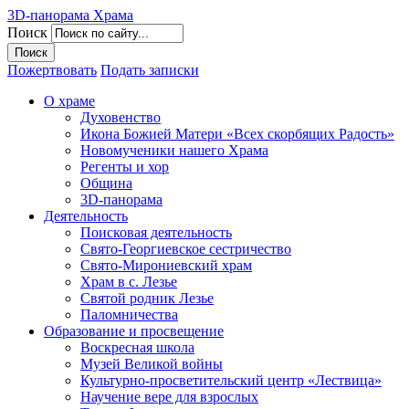
3D-панорама Храма
Поиск
Пожертвовать
Подать записки
О храме
Духовенство
Икона Божией Матери «Всех скорбящих Радость»
Новомученики нашего Храма
Регенты и хор
Община
3D-панорама
Деятельность
Поисковая деятельность
Свято-Георгиевское сестричество
Свято-Мирониевский храм
Храм в с. Лезье
Святой родник Лезье
Паломничества
Образование и просвещение
Воскресная школа
Музей Великой войны
Культурно-просветительский центр «Лествица»
Научение вере для взрослых