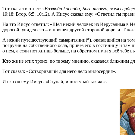
Тот сказал в ответ: «
Возлюби Господа, Бога твоего, всем сердце
19:18; Втор. 6:5; 10:12). А Иисус сказал ему: «Ответил ты прав
На это Иисус ответил: «Шёл некий человек из Иерусалима в И
дорогой, увидел его – и прошел другой стороной дороги. Также
А некий путешествующий самаритянин
(*)
, оказавшийся на том
погрузив на собственного осла, привёз его в гостиницу и там п
о нем, а если потратишь больше, на обратном пути я всё тебе в
Кто же
из этих троих, по твоему мнению, оказался ближним дл
Тот сказал: «Сотворивший для него дело милосердия».
И сказал ему Иисус: «Ступай, и поступай так же».