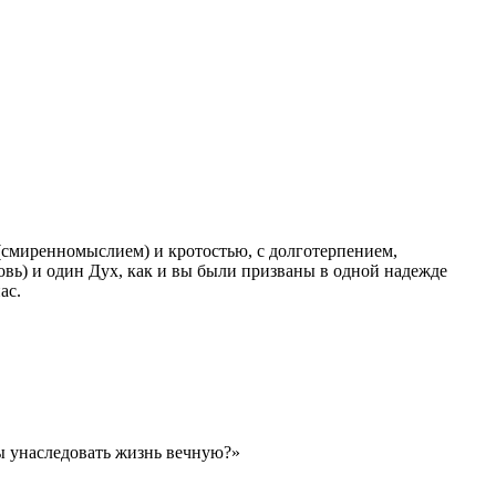
м (смиренномыслием) и кротостью, с долготерпением,
ковь) и один Дух, как и вы были призваны в одной надежде
ас.
ы унаследовать жизнь вечную?»