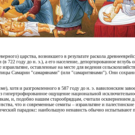
рного) царства, возникшего в результате раскола древнееврейск
 (в 722 году до н. э.), а его население, депортированное вглу
 израильтяне, оставленные на месте для ведения сельскохозяйс
лицы Самарии "самарянами" (или "самаритянами"). Они сохрани
е), хотя и разгромленного в 587 году до н. э. вавилонским зав
рез гипертрофированное ощущение национальной исключительнос
икам, и, подобно нашим старообрядцам, считали осквернением д
увства, что и современные семиты – израильтяне и палестинские
рический парадокс: наибольшую ненависть обычно испытывают 