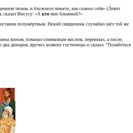
ждением твоим, и
ближнего твоего, как самого себя
» (Левит
бя, сказал Иисусу: «А
кто
мне ближний?»
и, оставив полумёртвым. Некий священник случайно шёл той же
 раны вином, помазал оливковым маслом, перевязал, а после,
ул два динария, вручил хозяину гостиницы и сказал: "Позаботься