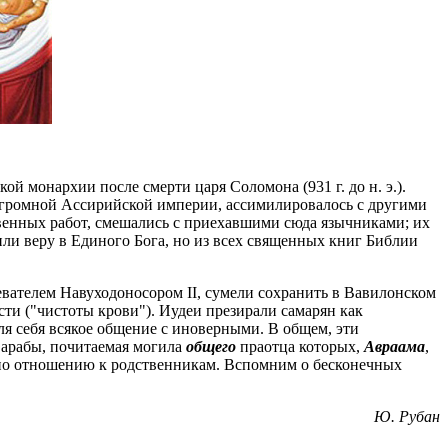
ой монархии после смерти царя Соломона (931 г. до н. э.).
бь огромной Ассирийской империи, ассимилировалось с другими
твенных работ, смешались с приехавшими сюда язычниками; их
ли веру в Единого Бога, но из всех священных книг Библии
оевателем Навуходоносором II, сумели сохранить в Вавилонском
ти ("чистоты крови"). Иудеи презирали самарян как
ля себя всякое общение с иноверными. В общем, эти
 арабы, почитаемая могила
общего
праотца которых,
Авраама
,
по отношению к родственникам. Вспомним о бесконечных
Ю. Рубан