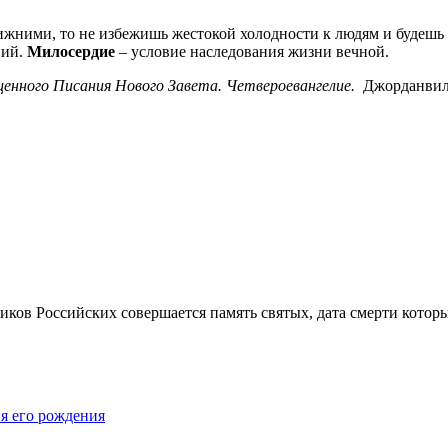
жними, то не избежишь жестокой холодности к людям и будешь 
ний.
Милосердие
– условие наследования жизни вечной.
щенного Писания Нового Завета. Четвероевангелие.
Джорданвилл
ков Российских совершается память святых, дата смерти которы
я его рождения