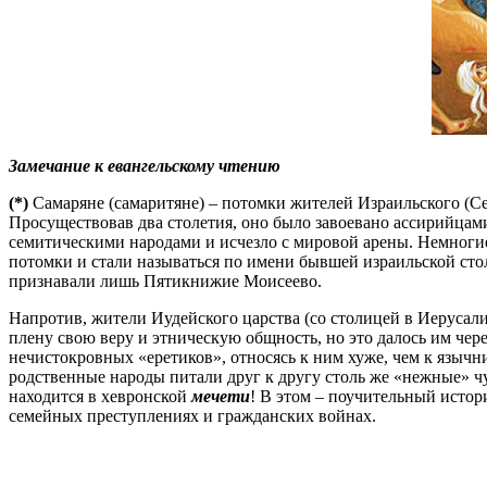
Замечание к евангельскому чтению
(*)
Самаряне (самаритяне) – потомки жителей Израильского (Севе
Просуществовав два столетия, оно было завоевано ассирийцами
семитическими народами и исчезло с мировой арены. Немногие
потомки и стали называться по имени бывшей израильской сто
признавали лишь Пятикнижие Моисеево.
Напротив, жители Иудейского царства (со столицей в Иерусалим
плену свою веру и этническую общность, но это далось им че
нечистокровных «еретиков», относясь к ним хуже, чем к язычн
родственные народы питали друг к другу столь же «нежные» ч
находится в хевронской
мечети
! В этом – поучительный исто
семейных преступлениях и гражданских войнах.