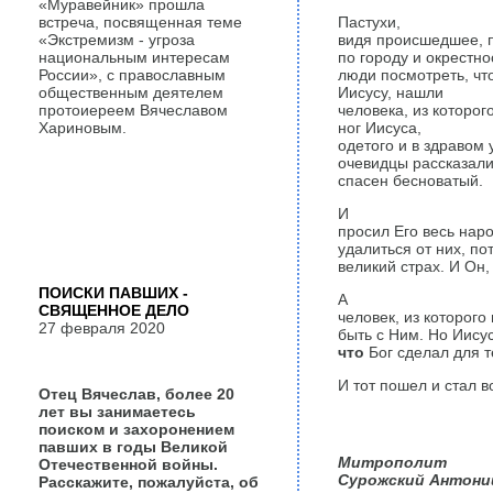
«Муравейник» прошла
встреча, посвященная теме
Пастухи,
«Экстремизм - угроза
видя происшедшее, п
национальным интересам
по городу и окрестн
России», с православным
люди посмотреть, что
общественным деятелем
Иисусу, нашли
протоиереем Вячеславом
человека, из которог
Хариновым.
ног Иисуса,
одетого и в здравом 
очевидцы рассказали
спасен бесноватый.
И
просил Его весь нар
удалиться от них, по
великий страх. И Он,
ПОИСКИ ПАВШИХ -
А
СВЯЩЕННОЕ ДЕЛО
человек, из которого
27 февраля 2020
быть с Ним. Но Иисус
что
Бог сделал для т
И тот пошел и стал в
Отец Вячеслав, более 20
лет вы занимаетесь
поиском и захоронением
павших в годы Великой
Митрополит
Отечественной войны.
Сурожский Антоний
Расскажите, пожалуйста, об