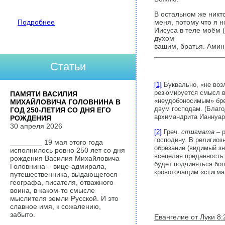
В остальном же никт
Подробнее
меня, потому что я н
Иисуса в теле моём (
духом
вашим, братья. Амин
Статьи
[1]
Буквально, «не воз
резюмируется смысл вс
ПАМЯТИ ВАСИЛИЯ
«неудобоносимым» бре
МИХАЙЛОВИЧА ГОЛОВНИНА В
двум господам. (Благо
ГОД 250-ЛЕТИЯ СО ДНЯ ЕГО
архимандрита Ианнуар
РОЖДЕНИЯ
30 апреля 2026
[2]
Греч.
ст
и
гмата
– 
господину. В религиоз
________ 19 мая этого года
обрезание (видимый зн
исполнилось ровно 250 лет со дня
всецелая преданность
рождения Василия Михайловича
будет подчиняться бол
Головнина – вице-адмирала,
кровоточащим «стигмат
путешественника, выдающегося
географа, писателя, отважного
воина, в каком-то смысле
мыслителя земли Русской. И это
славное имя, к сожалению,
забыто.
Евангелие от Луки
8
: