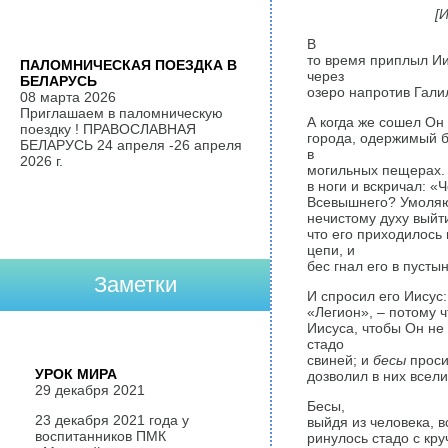
[
В
то время приплыл Иис
ПАЛОМНИЧЕСКАЯ ПОЕЗДКА В
через
БЕЛАРУСЬ
озеро напротив Гали
08 марта 2026
Приглашаем в паломническую
А когда же сошел Он 
поездку ! ПРАВОСЛАВНАЯ
города, одержимый б
БЕЛАРУСЬ 24 апреля -26 апреля
в
2026 г.
могильных пещерах. 
в ноги и вскричал: «
Всевышнего? Умоляю 
нечистому духу выйти
что его приходилось 
цепи, и
бес гнал его в пусты
Заметки
И спросил его Иисус:
«Легион», – потому ч
Иисуса, чтобы Он не 
стадо
свиней; и
бесы
проси
УРОК МИРА
дозволил в них всели
29 декабря 2021
Бесы,
23 декабря 2021 года у
выйдя из человека, в
воспитанников ПМК
ринулось стадо с круч