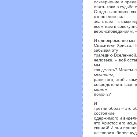
осквернение и преде
опять-таки в судьбе с
Стадо выполнило сво
отношение сил
зла к нам – к каждому
всем нам в совокупн
вероисповеданиям, –
И одновременно мы 
Спасителя Христа. П
забывая эту
трагедию Вселенной,
человеке, –
всё
остав
мы
так делать? Можем л
мечтаем
,
ради того, чтобы ком
сосредоточить свое 
можем
помочь?
И
третий образ – это 
состояние
одержимого и видели
что Христос его исц
свиней! И они пришли
не творить более чуд