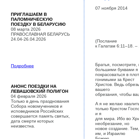
07 ноября 2014
ПРИГЛАШАЕМ В
ПАЛОМНИЧЕСКУЮ
ПОЕЗДКУ В БЕЛАРУСИЮ
08 марта 2026
ПРАВОСЛАВНАЯ БЕЛАРУСЬ
24.04-26.04.2026
(Послание
к Галатам 6:11–18. –
Братья, посмотрите,
Подробнее
большими буквами я 
покрасоваться в пло
гонимыми за Крест
Христов. Ведь обрез
АНОНС ПОЕЗДКИ НА
вашего
ЛЕВАШОВСКИЙ ПОЛИГОН
обрезания, чтобы ва
04 февраля 2026
Только в день празднования
А я не желаю хвалить
Собора новомучеников и
только Крестом Госп
исповедников Российских
и я
совершается память святых,
для мира. Ибо во Хри
дата смерти которых
необрезание, но
неизвестна.
новое создание. Тем,
им, и Израилю
Божию.