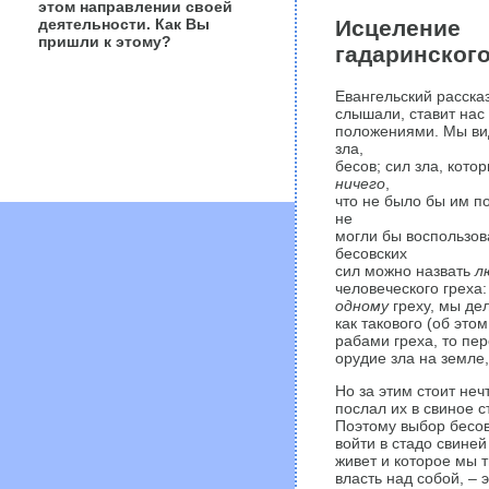
этом направлении своей
деятельности. Как Вы
Исцеление
пришли к этому?
гадаринского
Евангельский рассказ
слышали, ставит нас
положениями. Мы вид
зла,
бесов; сил зла, кото
ничего
,
что не было бы им п
не
могли бы воспользова
бесовских
сил можно назвать
л
человеческого греха:
одному
греху, мы де
как такового (об это
рабами греха, то пер
орудие зла на земле,
Но за этим стоит не
послал их в свиное с
Поэтому выбор бесов
войти в стадо свиней 
живет и которое мы 
власть над собой, – 