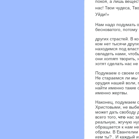
покоя, а лишь вещес
нас! Твои чудеса, Т
Уйди!»
Нам надо подумать о
бесноватого, потому
других страстей. В ко
ком нет тысячи друг
находимся под власть
овладеть нами, чтоб
они
хотят
творить, 
хотят сделать нас не
Подумаем о своем от
Не стараемся ли
мы
орудия нашей воли, 
найти именно такие с
именно жертвы.
Наконец, подумаем о
Христовыми, не выбе
может дать свободу 
всего того,
что
нас за
реальную, жгучую ну
обращается к нам не
образы. В Евангелии
кем
ты?.. И каждый и