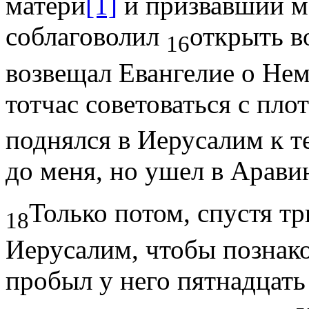
матери
[1]
и призвавший м
соблаговолил
открыть в
16
возвещал Евангелие о Нем 
тотчас советоваться с пл
поднялся в Иерусалим к т
до меня, но ушел в Аравию
Только потом, спустя тр
18
Иерусалим, чтобы познако
пробыл у него пятнадцать