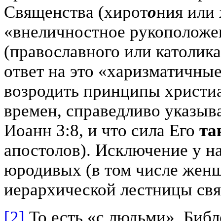
Священства (хирот
о
ния или
«внеличностное рукоположе
(православного или католик
ответ на это «харизматичны
возродить принципы христи
времен, справедливо указыва
Иоанн 3:8, и что сила Его
та
апостолов). Исключение у н
юродивых (в том числе жен
иерархической лестницы св
[2]
То есть «с людьми». Биб