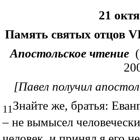
21 октя
Память святых отцов
V
Апостольское чтение
(
200
[Павел получил апостол
Знайте же, братья: Еванг
11
– не вымысел человеческ
человек, и принял я его не