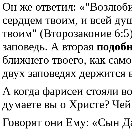
Он же ответил: «"Возлюби
сердцем твоим, и всей ду
твоим"
(Второзаконие 6:5)
заповедь. А вторая
подоб
ближнего твоего, как само
двух заповедях держится 
А когда фарисеи стояли в
думаете вы о Христе? Че
Говорят они Ему: «Сын Д