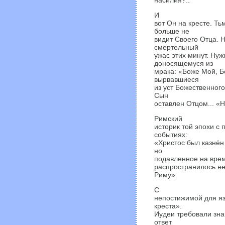
насилия?..
И
вот Он на кресте. Т
больше не
видит Своего Отца. Н
смертельный
ужас этих минут. Нуж
доносящемуся из
мрака: «Боже Мой, Б
вырвавшиеся
из уст Божественног
Сын
оставлен Отцом... «Н
Римский
историк той эпохи с
событиях:
«Христос был казнён
но
подавленное на врем
распространилось не 
Риму».
С
непостижимой для яз
креста».
Иудеи требовали зна
ответ