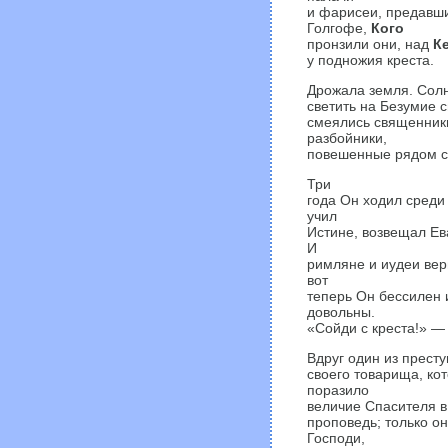
и фарисеи, предавши
Голгофе,
Кого
пронзили они, над
К
у подножия креста.
Дрожала земля. Солн
светить на Безумие 
смеялись священники
разбойники,
повешенные рядом с 
Три
года Он ходил среди 
учил
Истине, возвещал Ев
И
римляне и иудеи вери
вот
теперь Он бессилен 
довольны.
«Сойди с креста!» — 
Вдруг один из престу
своего товарища, ко
поразило
величие Спасителя в
проповедь; только о
Господи,