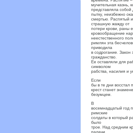
времена. Распятие –
мучительная казнь, 
представляла собой
пытку, неизбежно ок
смертью. Распятый 
страшную жажду от
потери крови, раны 
кровообращение нар
неестественного пол
римлян эта бесчелов
приводила
в содрогание. Закон
гражданство.
Ее оставляли для ра
символом
рабства, насилия и 
Если
бы в те дни восстал 
крест станет знамен
безумцем.
В
восемнадцатый год п
римские
солдаты в который ра
было
трое. Над средним к
палачи