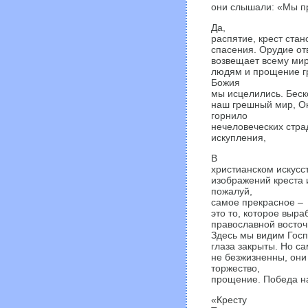
они слышали: «Мы пр
Да,
распятие, крест ста
спасения. Орудие от
возвещает всему мир
людям и прощение г
Божия
мы исцелились. Беск
наш грешный мир, О
горнило
нечеловеческих стра
искупления,
В
христианском искусст
изображений креста и
пожалуй,
самое прекрасное –
это то, которое выра
православной восточ
Здесь мы видим Госп
глаза закрыты. Но са
не безжизненны, они
торжество,
прощение. Победа на
«Кресту