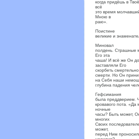
когда придёшь в Тво
всё
это время молчавший
Мною в
раю».
Поистине
великие и знаменате
Миновал
полдень. Страшные м
Его эта
чаша! И всё же Он д
заставляли Его
скорбеть смертельно
смерти. Но Он прин
на Себя наши немощи 
глубина падения чело
Гефсимания
была преддверием. Ч
кровавого пота. «Да 
ночные
часы? Быть может, О
многих
Своих последователе
может,
перед Ним проносили