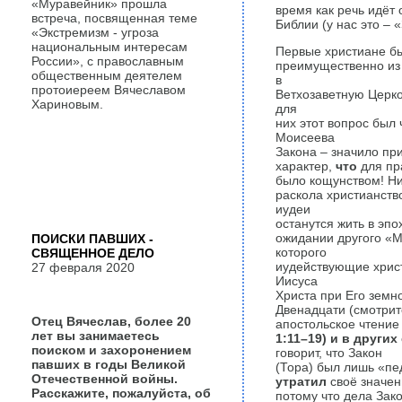
«Муравейник» прошла
время как речь идёт 
встреча, посвященная теме
Библии (у нас это –
«Экстремизм - угроза
национальным интересам
Первые христиане б
России», с православным
преимущественно из 
общественным деятелем
в
протоиереем Вячеславом
Ветхозаветную Церко
Хариновым.
для
них этот вопрос был 
Моисеева
Закона – значило пр
характер,
что
для пр
было кощунством! Ник
раскола христианств
иудеи
останутся жить в эпо
ожидании другого «М
ПОИСКИ ПАВШИХ -
которого
СВЯЩЕННОЕ ДЕЛО
иудействующие христ
27 февраля 2020
Иисуса
Христа при Его земн
Двенадцати (смотрит
Отец Вячеслав, более 20
апостольское чтение
лет вы занимаетесь
1:11–19) и в других
поиском и захоронением
говорит, что Закон
павших в годы Великой
(Тора) был лишь «пе
Отечественной войны.
утратил
своё значен
Расскажите, пожалуйста, об
потому что дела Зак