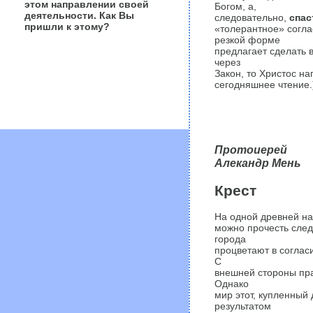
этом направлении своей
Богом, а,
деятельности. Как Вы
следовательно,
спас
пришли к этому?
«толерантное» согла
резкой форме
предлагает сделать 
через
Закон, то Христос нап
сегодняшнее чтение.
Протоиерей
Алекандр Мень
Крест
На одной древней над
можно прочесть сле
города
процветают в согласи
С
внешней стороны пра
Однако
мир этот, купленный
результатом