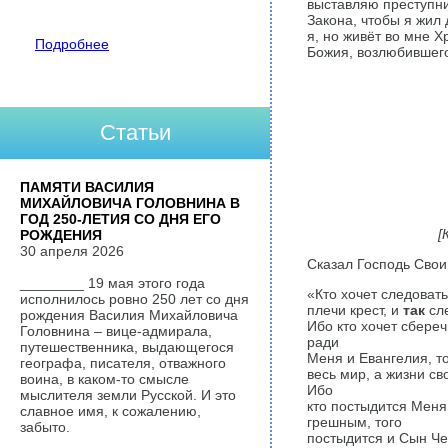
выставляю преступн
Закона, чтобы я жил 
я, но живёт во мне Х
Подробнее
Божия, возлюбившего
Статьи
ПАМЯТИ ВАСИЛИЯ
МИХАЙЛОВИЧА ГОЛОВНИНА В
ГОД 250-ЛЕТИЯ СО ДНЯ ЕГО
[
РОЖДЕНИЯ
30 апреля 2026
Сказал Господь Свои
________ 19 мая этого года
«Кто хочет следовать
исполнилось ровно 250 лет со дня
плечи крест, и
так
сле
рождения Василия Михайловича
Ибо кто хочет сбереч
Головнина – вице-адмирала,
ради
путешественника, выдающегося
Меня и Евангелия, то
географа, писателя, отважного
весь мир, а жизни св
воина, в каком-то смысле
Ибо
мыслителя земли Русской. И это
кто постыдится Меня
славное имя, к сожалению,
грешным, того
забыто.
постыдится и Сын Че