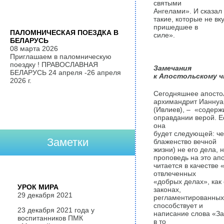
святыми
Ангелами». И сказал 
такие, которые не вк
пришедшее в
ПАЛОМНИЧЕСКАЯ ПОЕЗДКА В
силе».
БЕЛАРУСЬ
08 марта 2026
Приглашаем в паломническую
поездку ! ПРАВОСЛАВНАЯ
Замечания
БЕЛАРУСЬ 24 апреля -26 апреля
к Апостольскому 
2026 г.
Сегодняшнее апостол
архимандрит Ианнуа
(Ивлиев), – «содерж
оправдании верой. Е
она
будет следующей: че
Заметки
блаженство вечной
жизни) не его дела, 
проповедь на это ап
читается в качестве 
отвлеченных
«добрых делах», как
УРОК МИРА
законах,
29 декабря 2021
регламентированных
способствует и
23 декабря 2021 года у
написание слова «За
воспитанников ПМК
в то