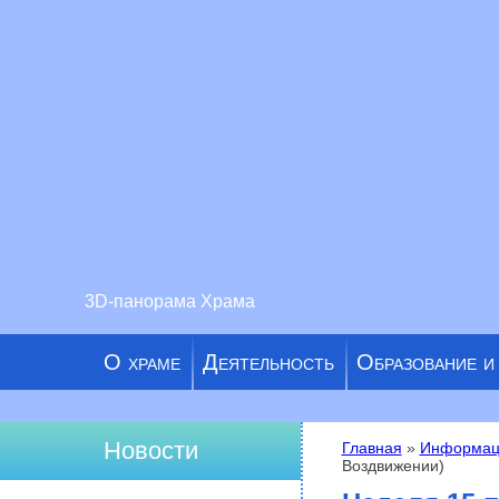
3D-панорама Храма
О храме
Деятельность
Образование и
Новости
Главная
»
Информац
Воздвижении)
Вы здесь