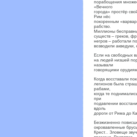
порабощения множес
«Вечного
города» простёр сво
Рим нёс
покоренным «варвара
рабство.
Миллионы бесправны
существ – греков, фр
негров – работали п
возводили акведуки,
Если на свободных в
на людей низшей пор
называли
говорящими орудиями
Когда восставали по
легионов была страш
рабами,
когда те поднималис
при
подавлении восстани
вдоль
дороги от Рима до Ка
Безжизненно повисше
окровавленные брусь
Крест... Зловеще звуч