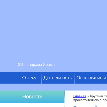
3D-панорама Храма
О храме
Деятельность
Образование и
Новости
Главная
» Круглый ст
просветительские п
Вы здесь