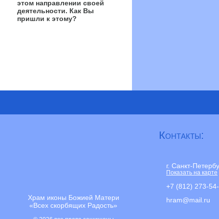
этом направлении своей
деятельности. Как Вы
пришли к этому?
Контакты:
г. Санкт-Петерб
Показать на карте
+7 (812) 273-54
Храм иконы Божией Матери
hram@mail.ru
«Всех скорбящих Радость»