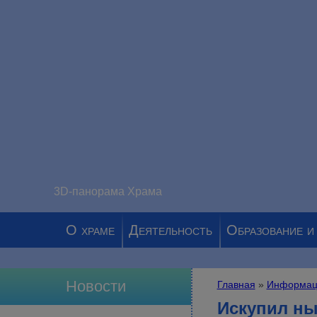
3D-панорама Храма
О храме
Деятельность
Образование и
Новости
Главная
»
Информац
Вы здесь
Искупил ны