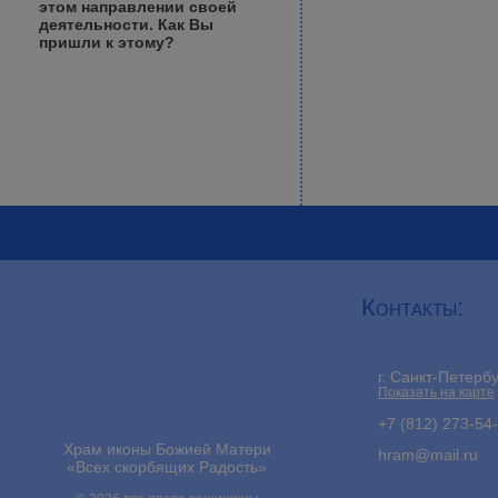
этом направлении своей
деятельности. Как Вы
пришли к этому?
Контакты:
г. Санкт-Петерб
Показать на карте
+7 (812) 273-54
Храм иконы Божией Матери
hram@mail.ru
«Всех скорбящих Радость»