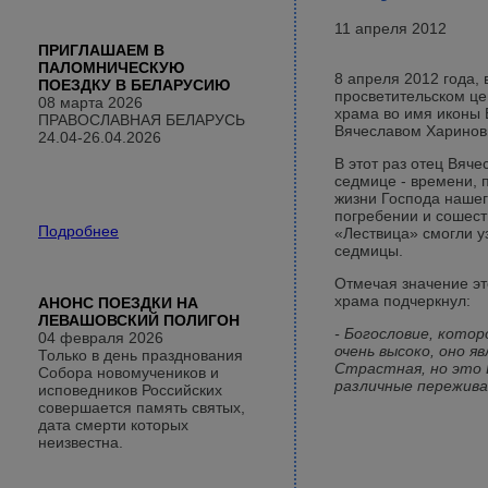
11 апреля 2012
ПРИГЛАШАЕМ В
ПАЛОМНИЧЕСКУЮ
8 апреля 2012 года, 
ПОЕЗДКУ В БЕЛАРУСИЮ
просветительском це
08 марта 2026
храма во имя иконы
ПРАВОСЛАВНАЯ БЕЛАРУСЬ
Вячеславом Харино
24.04-26.04.2026
В этот раз отец Вяч
седмице - времени,
жизни Господа нашег
погребении и сошест
Подробнее
«Лествица» смогли у
седмицы.
Отмечая значение эт
храма подчеркнул:
АНОНС ПОЕЗДКИ НА
ЛЕВАШОВСКИЙ ПОЛИГОН
- Богословие, кото
04 февраля 2026
очень высоко, оно я
Только в день празднования
Страстная, но это 
Собора новомучеников и
различные пережива
исповедников Российских
совершается память святых,
дата смерти которых
неизвестна.