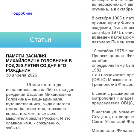
во иеромонаха. 4 авг
игумена, а в октябр
Подробнее
8 октября 1965 г. п
архимандриту Филаре
академии, быть епис
сентября 1971 г. еп
возведен патриархом
Статьи
патриарх Пимен возв
10 октября 1978 г. 
Преосвященного Фил
ПАМЯТИ ВАСИЛИЯ
октября
МИХАЙЛОВИЧА ГОЛОВНИНА В
определяют ему быт
ГОД 250-ЛЕТИЯ СО ДНЯ ЕГО
1981
РОЖДЕНИЯ
г. он назначается п
30 апреля 2026
(ОВЦС) Московского 
Гродненский Филарет
________ 19 мая этого года
исполнилось ровно 250 лет со дня
В связи с расширени
рождения Василия Михайловича
митрополит Филарет 
Головнина – вице-адмирала,
председателя ОВЦС, 
путешественника, выдающегося
географа, писателя, отважного
В настоящий момент 
воина, в каком-то смысле
Слуцкого, патриарше
мыслителя земли Русской. И это
Свято-Успенской Жир
славное имя, к сожалению,
забыто.
Митрополит Филарет