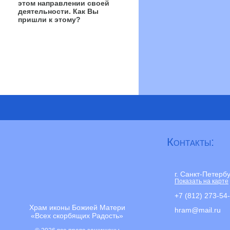
этом направлении своей
деятельности. Как Вы
пришли к этому?
Контакты:
г. Санкт-Петерб
Показать на карте
+7 (812) 273-54
Храм иконы Божией Матери
hram@mail.ru
«Всех скорбящих Радость»