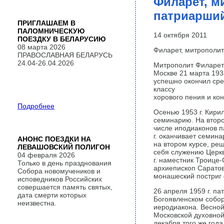
Филарет, м
патриарший
ПРИГЛАШАЕМ В
ПАЛОМНИЧЕСКУЮ
14 октября 2011
ПОЕЗДКУ В БЕЛАРУСИЮ
08 марта 2026
Филарет, митрополит
ПРАВОСЛАВНАЯ БЕЛАРУСЬ
24.04-26.04.2026
Митрополит Филарет
Москве 21 марта 1935
успешно окончил ср
классу
хорового пения и кон
Подробнее
Осенью 1953 г. Кири
семинарию. На второ
числе иподиаконов па
г. оканчивает семин
АНОНС ПОЕЗДКИ НА
на втором курсе, ре
ЛЕВАШОВСКИЙ ПОЛИГОН
себя служению Церкв
04 февраля 2026
г. наместник Троице
Только в день празднования
архиепископ Саратов
Собора новомучеников и
монашеский постриг 
исповедников Российских
совершается память святых,
26 апреля 1959 г. па
дата смерти которых
Богоявленском собор
неизвестна.
иеродиакона. Весной
Московской духовной
декабря того же год