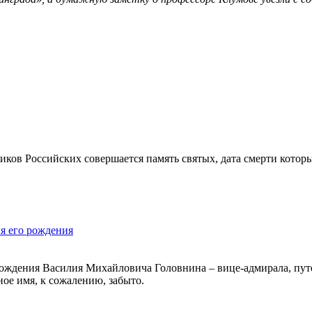
ков Российских совершается память святых, дата смерти которы
я его рождения
я рождения Василия Михайловича Головнина – вице-адмирала, пу
ное имя, к сожалению, забыто.