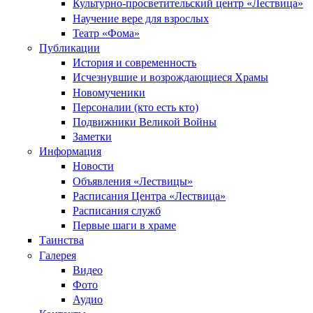
Культурно-просветительский центр «Лествица»
Научение вере для взрослых
Театр «Фома»
Публикации
История и современность
Исчезнувшие и возрождающиеся Храмы
Новомученики
Персоналии (кто есть кто)
Подвижники Великой Войны
Заметки
Информация
Новости
Объявления «Лествицы»
Расписания Центра «Лествица»
Расписания служб
Первые шаги в храме
Таинства
Галерея
Видео
Фото
Аудио