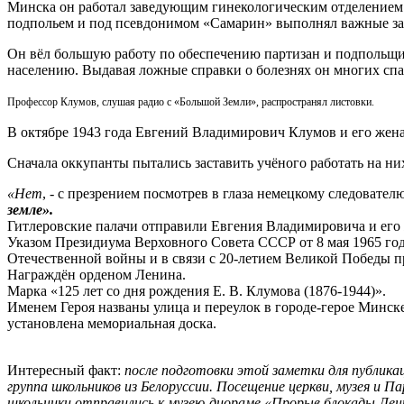
Минска он работал заведующим гинекологическим отделением 1
подпольем и под псевдонимом «Самарин» выполнял важные за
Он вёл большую работу по обеспечению партизан и подпольщ
населению. Выдавая ложные справки о болезнях он многих спа
Профессор Клумов, слушая радио с «Большой Земли», распространял листовки.
В октябре 1943 года Евгений Владимирович Клумов и его жен
Сначала оккупанты пытались заставить учёного работать на ни
«Нет
, - с презрением посмотрев в глаза немецкому следовател
земле».
Гитлеровские палачи отправили Евгения Владимировича и его ж
Указом Президиума Верховного Совета СССР от 8 мая 1965 год
Отечественной войны и в связи с 20-летием Великой Победы
Награждён орденом Ленина.
Марка «125 лет со дня рождения Е. В. Клумова (1876-1944)».
Именем Героя названы улица и переулок в городе-герое Минске
установлена мемориальная доска.
Интересный факт:
после подготовки этой заметки для публикац
группа школьников из Белоруссии. Посещение церкви, музея и 
школьники отправились к музею-диораме «Прорыв блокады Лени