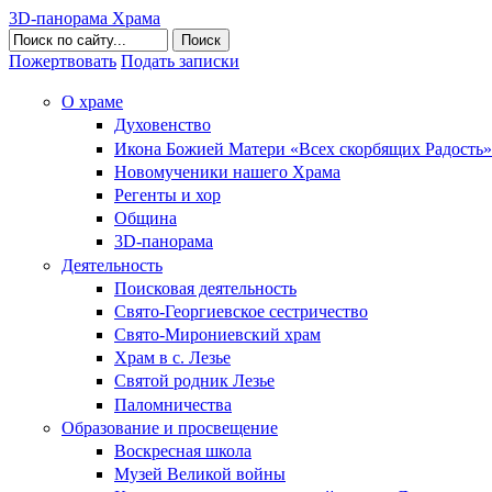
3D-панорама Храма
Поиск
Пожертвовать
Подать записки
О храме
Духовенство
Икона Божией Матери «Всех скорбящих Радость»
Новомученики нашего Храма
Регенты и хор
Община
3D-панорама
Деятельность
Поисковая деятельность
Свято-Георгиевское сестричество
Свято-Мирониевский храм
Храм в с. Лезье
Святой родник Лезье
Паломничества
Образование и просвещение
Воскресная школа
Музей Великой войны