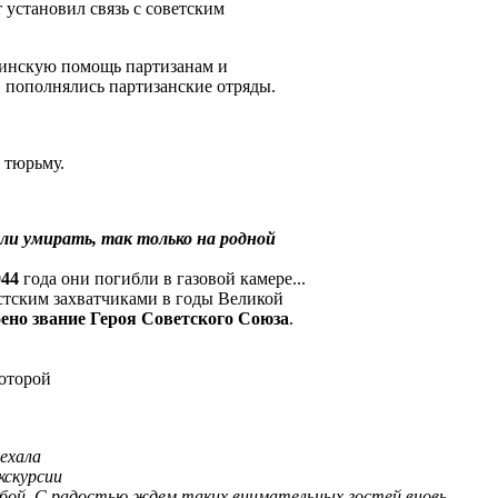
установил связь с советским
цинскую помощь партизанам и
 пополнялись партизанские отряды.
 тюрьму.
сли умирать, так только на родной
944
года они погибли в газовой камере...
стским захватчиками в годы Великой
ено звание Героя Советского Союза
.
которой
иехала
кскурсии
обой. С радостью ждем таких внимательных гостей вновь.