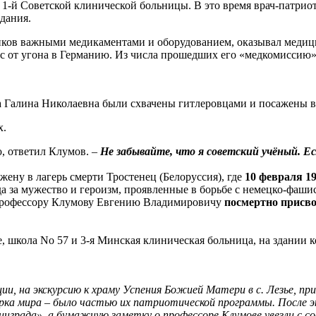
-й Советской клинической больницы. В это время врач-патриот 
дания.
иков важными медикаментами и оборудованием, оказывал меди
с от угона в Германию. Из числа прошедших его «медкомиссию»
а Галина Николаевна были схвачены гитлеровцами и посажены в
х.
ю, ответил Клумов. –
Не забывайте, что я советский учёный. Е
ену в лагерь смерти Тростенец (Белоруссия), где
10 февраля 1
а за мужество и героизм, проявленные в борьбе с немецко-фаши
 профессору Клумову Евгению Владимировичу
посмертно присво
, школа No 57 и 3-я Минская клиническая больница, на здании 
ии, на экскурсию к храму Успения Божией Матери в с. Лезье, пр
Парка мира – было частью их патриотической программы. После э
нграда», а бумажную заметку о профессоре Клумове увезли с с