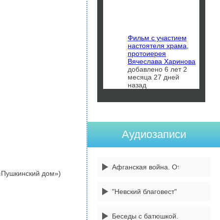
Фильм с участием
настоятеля храма,
протоиерея
Вячеслава Харинова
добавлено 6 лет 2
месяца 27 дней
назад
Аудиозаписи
Афганская война. От 14 февраля
(«Пушкинский дом»)
"Невский благовест" 3 передача
Беседы с батюшкой. 1 сентября -