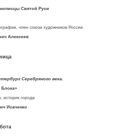
нописцы Святой Руси
графии, член союза художников России
ич Алексеев
ица
етербург Серебряного века.
 Блока»
, историк города
ич Исаченко
ота