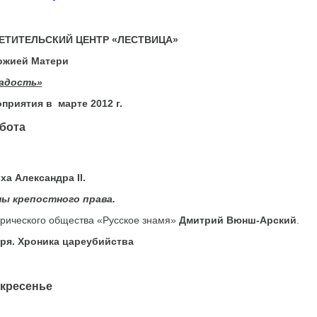
ЕТИТЕЛЬСКИЙ ЦЕНТР
«
ЛЕСТВИЦА
»
ожией Матери
Радость»
оприятия
в марте 2012 г.
ота
а Александра II.
ы крепостного права.
орического общества «Русское знамя»
Дмитрий Вюнш-Арский
.
ря. Хроника цареубийства
есенье