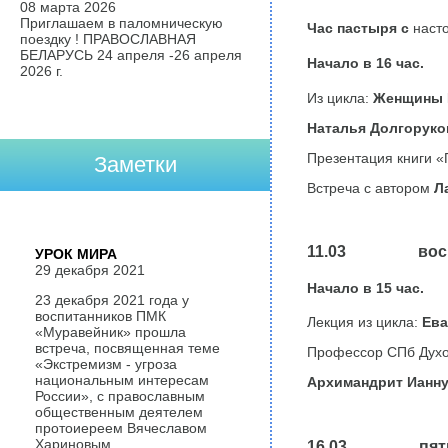
08 марта 2026
Приглашаем в паломническую
Час пастыря с
наст
поездку ! ПРАВОСЛАВНАЯ
БЕЛАРУСЬ 24 апреля -26 апреля
Начало в
16
час.
2026 г.
Из цикла:
Женщины 
Наталья Долгоруков
Презентация книги «
Заметки
Встреча с автором
Л
11.03
вос
УРОК МИРА
29 декабря 2021
Начало в
15
час.
23 декабря 2021 года у
воспитанников ПМК
Лекция из цикла:
Ева
«Муравейник» прошла
встреча, посвященная теме
Профессор СПб Духо
«Экстремизм - угроза
национальным интересам
Архимандрит Ианну
России», с православным
общественным деятелем
протоиереем Вячеславом
Хариновым.
16.03 пятн