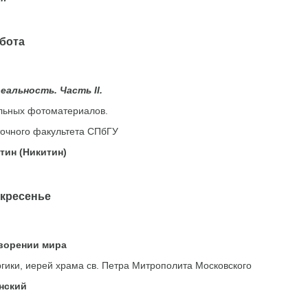
ота
реальность. Часть
II
.
льных фотоматериалов.
точного факультета СПбГУ
тин (Никитин)
кресенье
творении мира
гики, иерей храма св. Петра Митрополита Московского
нский