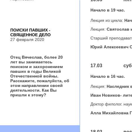
Начало в
19
час.
Лекция из цикла:
Нач
Лекция:
Святослав и 
ПОИСКИ ПАВШИХ -
СВЯЩЕННОЕ ДЕЛО
Старший преподавате
27 февраля 2020
Юрий Алексеевич 
Отец Вячеслав, более 20
лет вы занимаетесь
17.03 субб
поиском и захоронением
павших в годы Великой
Отечественной войны.
Начало в
16
час.
Расскажите, пожалуйста, об
этом направлении своей
Лекция:
Наследник в
деятельности. Как Вы
пришли к этому?
Иван Новиков- лите
Доктор филолог. нау
Алла Михайловна Г
18.03 воскр