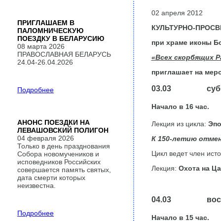
02 апреля 2012
ПРИГЛАШАЕМ В
КУЛЬТУРНО-ПРОСВ
ПАЛОМНИЧЕСКУЮ
ПОЕЗДКУ В БЕЛАРУСИЮ
при храме иконы Б
08 марта 2026
ПРАВОСЛАВНАЯ БЕЛАРУСЬ
«Всех скорбящих 
24.04-26.04.2026
приглашает на мер
03.03 субб
Подробнее
Начало в
16
час.
АНОНС ПОЕЗДКИ НА
Лекция из цикла:
Эпох
ЛЕВАШОВСКИЙ ПОЛИГОН
04 февраля 2026
К 150-летию отмен
Только в день празднования
Цикл ведет член ист
Собора новомучеников и
исповедников Российских
Лекция:
Охота на Ца
совершается память святых,
дата смерти которых
неизвестна.
04.03 воскр
Подробнее
Начало в
15
час.