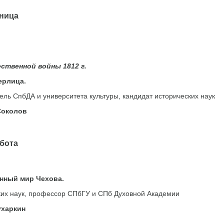
ица
ственной войны 1812 г.
ерлица.
ль СпбДА и университета культуры, кандидат исторических наук
Соколов
ота
нный мир Чехова.
ких наук, профессор СПбГУ и СПб Духовной Академии
ухаркин