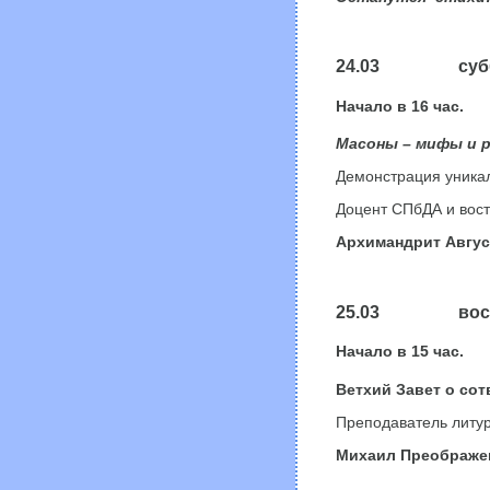
24.03 субб
Начало в
16
час.
Масоны – мифы и 
Демонстрация уника
Доцент СПбДА и вос
Архимандрит Авгус
25.03
вос
Начало в
15
час.
Ветхий Завет о со
Преподаватель литур
Михаил Преображе