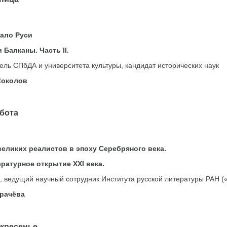
ало Руси
Балканы. Часть II.
ль СПбДА и университета культуры, кандидат исторических наук
Соколов
ота
еликих реалистов в эпоху Серебряного века.
ратурное открытие ХХI века.
к, ведущий научный сотрудник Института русской литературы РАН 
рачёва
есенье