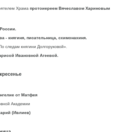
оятелем Храма
протоиереем Вячеславом Хариновым
России.
а - княгиня, писательница, схимонахиня.
По следам княгини Долгоруковой».
арисой Ивановной Агеевой.
кресенье
нгелие от Матфея
вной Академии
арий (Ивлиев)
ица