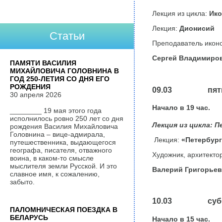
Лекция из цикла:
Ико
Лекция:
Дионисий
Статьи
Преподаватель иконо
Сергей Владимиров
ПАМЯТИ ВАСИЛИЯ
МИХАЙЛОВИЧА ГОЛОВНИНА В
ГОД 250-ЛЕТИЯ СО ДНЯ ЕГО
РОЖДЕНИЯ
09.03 пятн
30 апреля 2026
Начало в
19
час.
________ 19 мая этого года
исполнилось ровно 250 лет со дня
Лекция из цикла: П
рождения Василия Михайловича
Головнина – вице-адмирала,
Лекция:
«Петербург
путешественника, выдающегося
географа, писателя, отважного
Художник, архитектор
воина, в каком-то смысле
мыслителя земли Русской. И это
Валерий Григорьев
славное имя, к сожалению,
забыто.
10.03 субб
ПАЛОМНИЧЕСКАЯ ПОЕЗДКА В
БЕЛАРУСЬ
Начало в
15
час.