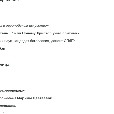
ы в европейском искусстве»
ель..." или Почему Христос учил притчами
их наук, кандидат богословия, доцент СПбГУ
бан
ица
скресенском»
 рождения
Марины Цветаевой
теряете
.
…"