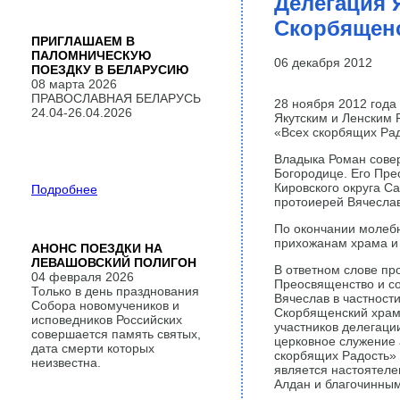
Делегация 
Скорбящен
ПРИГЛАШАЕМ В
ПАЛОМНИЧЕСКУЮ
06 декабря 2012
ПОЕЗДКУ В БЕЛАРУСИЮ
08 марта 2026
ПРАВОСЛАВНАЯ БЕЛАРУСЬ
28 ноября 2012 года
24.04-26.04.2026
Якутским и Ленским
«Всех скорбящих Ра
Владыка Роман сове
Богородице. Его Пре
Кировского округа С
Подробнее
протоиерей Вячеслав
По окончании молеб
прихожанам храма и 
АНОНС ПОЕЗДКИ НА
ЛЕВАШОВСКИЙ ПОЛИГОН
В ответном слове пр
04 февраля 2026
Преосвященство и со
Только в день празднования
Вячеслав в частност
Собора новомучеников и
Скорбященский храм с
исповедников Российских
участников делегаци
совершается память святых,
церковное служение 
дата смерти которых
скорбящих Радость»
неизвестна.
является настоятеле
Алдан и благочинным