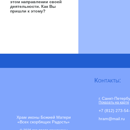
этом направлении своей
деятельности. Как Вы
пришли к этому?
Контакты:
г. Санкт-Петерб
Показать на карте
+7 (812) 273-54
Храм иконы Божией Матери
hram@mail.ru
«Всех скорбящих Радость»