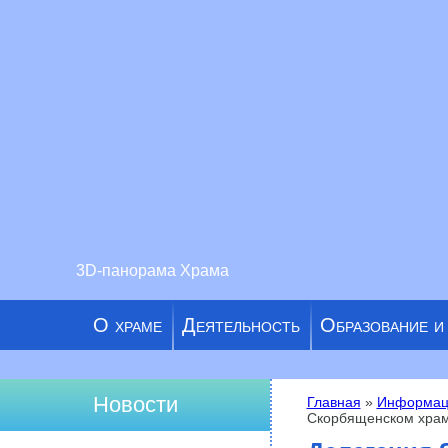
3D-панорама Храма
О храме
Деятельность
Образование и
Новости
Главная
»
Информац
Скорбященском хра
Вы здесь