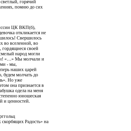
и светлый, горячий
жениях, помню до сих
иссии ЦК ВКП(б),
евочка откликается не
ршилось! Свершилось
ых во вселенной, во
, гордящиеся своей
смелый народ могли
ми! «…» Мы молчали и
ми - мы,
еперь наших царей
, будем молчать до
шь». Но уже
том она признается в
абушка одела на меня
остепенно юношеская
й и ценностей.
рггольц
 скорбящих Радость» на