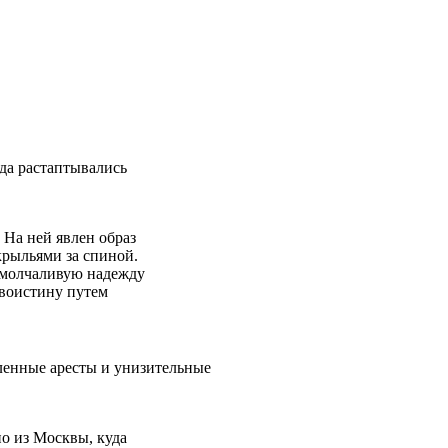
гда растаптывались
 На ней явлен образ
крыльями за спиной.
, молчаливую надежду
 воистину путем
ленные аресты и унизительные
но из Москвы, куда