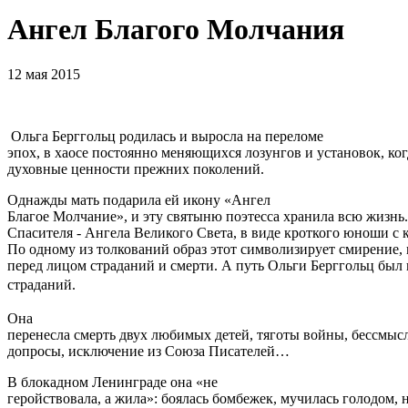
Ангел Благого Молчания
12 мая 2015
Ольга Берггольц родилась и выросла на переломе
эпох, в хаосе постоянно меняющихся лозунгов и установок, ко
духовные ценности прежних поколений.
Однажды мать подарила ей икону «Ангел
Благое Молчание», и эту святыню поэтесса хранила всю жизнь.
Спасителя - Ангела Великого Света, в виде кроткого юноши с 
По одному из толкований образ этот символизирует смирение
перед лицом страданий и смерти. А путь Ольги Берггольц был
страданий.
Она
перенесла смерть двух любимых детей, тяготы войны, бессмыс
допросы, исключение из Союза Писателей…
В блокадном Ленинграде она «не
геройствовала, а жила»: боялась бомбежек, мучилась голодом, 