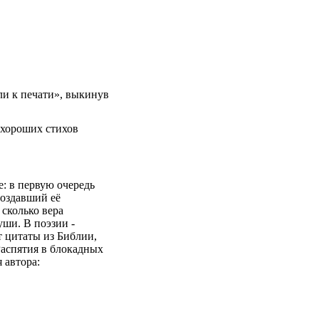
ли к печати», выкинув
 хороших стихов
е: в первую очередь
создавший её
 сколько вера
уши. В поэзии -
т цитаты из Библии,
Распятия в блокадных
 автора: