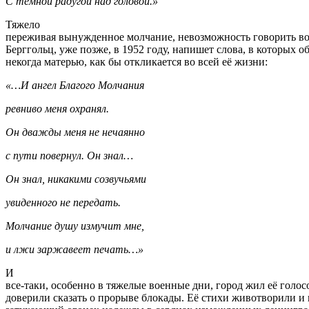
С темной радугой над головой.»
Тяжело
переживая вынужденное молчание, невозможность говорить во 
Берггольц, уже позже, в 1952 году, напишет слова, в которых о
некогда матерью, как бы откликается во всей её жизни:
«…И ангел Благого Молчания
ревниво меня охранял.
Он дважды меня не нечаянно
с пути повернул. Он знал…
Он знал, никакими созвучьями
увиденного не передать.
Молчание душу измучит мне,
и лжи заржавеет печать…»
И
все-таки, особенно в тяжелые военные дни, город жил её голо
доверили сказать о прорыве блокады. Её стихи животворили и