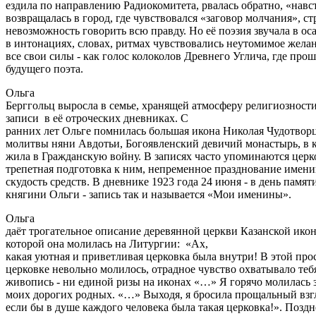
ездила по направлению Радиокомитета, рвалась обратно, «навс
возвращалась в город, где чувствовался «заговор молчания», с
невозможность говорить всю правду. Но её поэзия звучала в ос
в интонациях, словах, ритмах чувствовались неутомимое желан
все свои силы - как голос колоколов Древнего Углича, где прош
будущего поэта.
Ольга
Берггольц выросла в семье, хранящей атмосферу религиозности
записи в её отроческих дневниках. С
ранних лет Ольге помнилась большая икона Николая Чудотворц
молитвы няни Авдотьи, Богоявленский девичий монастырь, в к
жила в Гражданскую войну. В записях часто упоминаются цер
трепетная подготовка к ним, непременное празднование имени
скудость средств. В дневнике 1923 года 24 июня - в день памя
княгини Ольги - запись так и называется «Мои именины».
Ольга
даёт трогательное описание деревянной церкви Казанской ико
которой она молилась на Литургии: «Ах,
какая уютная и приветливая церковка была внутри! В этой пр
церковке невольно молилось, отрадное чувство охватывало теб
живопись - ни единой ризы на иконах «…» Я горячо молилась за
моих дорогих родных. «…» Выходя, я бросила прощальный взг
если бы в душе каждого человека была такая церковка!». Поздн