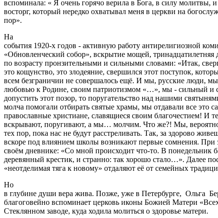
вспоминала: « Я очень горячо верила в Бога, в силу молитвы, 
восторг, который нередко охватывал меня в церкви на богослу
пор».
На
события 1920-х годов - активную работу антирелигиозной ком
«Обновленческий собор», вскрытие мощей, тринадцатилетняя д
по возрасту пронзительными и сильными словами: «Итак, све
это кощунство, это злодеяние, свершился этот поступок, котор
всем безграничии не совершалось ещё. И мы, русские люди, мы
любовью к Родине, своим патриотизмом «…», мы - сильный и 
допустить этот позор, то поругательство над нашими святыня
молча помогали отбирать святые храмы, мы отдавали все это са
православные христиане, славящиеся своим благочестием! И т
вскрывают, поругивают, а мы… молчим. Что же?! Мы, вероятно
тех пор, пока нас не будут расстреливать. Так, за здорово живе
вскоре под влиянием школы возникают первые сомнения. При э
своём дневнике: «Со мной происходит что-то. В понедельник б
деревянный крестик, и странно: так хорошо стало…». Далее п
«неотделимая тяга к новому» отдаляют её от семейных традици
Но
в глубине души вера жива. Позже, уже в Петербурге, Ольга Бе
благоговейно вспоминает церковь иконы Божией Матери «Всех
Стеклянном заводе, куда ходила молиться о здоровье матери.