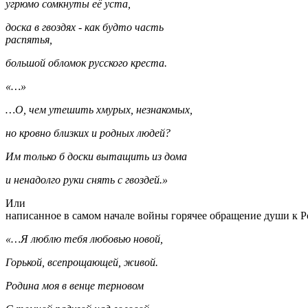
угрюмо сомкнуты её уста,
доска в гвоздях - как будто часть
распятья,
большой обломок русского креста.
«…»
…О, чем утешить хмурых, незнакомых,
но кровно близких и родных людей?
Им только б доски вытащить из дома
и ненадолго руки снять с гвоздей.»
Или
написанное в самом начале войны горячее обращение души к Р
«…Я люблю тебя любовью новой,
Горькой, всепрощающей, живой.
Родина моя в венце терновом