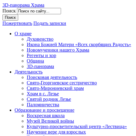
3D-панорама Храма
Поиск
Пожертвовать
Подать записки
О храме
Духовенство
Икона Божией Матери «Всех скорбящих Радость»
Новомученики нашего Храма
Регенты и хор
Община
3D-панорама
Деятельность
Поисковая деятельность
Свято-Георгиевское сестричество
Свято-Мирониевский храм
Храм в с. Лезье
Святой родник Лезье
Паломничества
Образование и просвещение
Воскресная школа
Музей Великой войны
Культурно-просветительский центр «Лествица»
Научение вере для взрослых