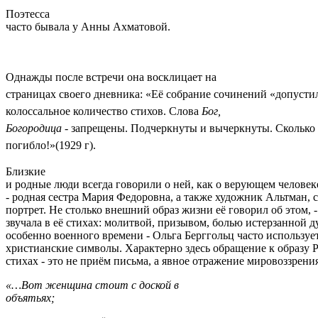
Поэтесса
часто бывала у Анны Ахматовой.
Однажды после встречи она восклицает на
страницах своего дневника: «Её собрание сочинений «допусти
колоссальное количество стихов. Слова
Бог,
Богородица
- запрещены. Подчеркнуты и вычеркнуты. Сколько
погибло!»(1929 г).
Близкие
и родные люди всегда говорили о ней, как о верующем человек
- родная сестра Мария Федоровна, а также художник Альтман, 
портрет. Не столько внешний образ жизни её говорил об этом, -
звучала в её стихах: молитвой, призывом, болью истерзанной д
особенно военного времени - Ольга Берггольц часто используе
христианские символы. Характерно здесь обращение к образу 
стихах - это не приём письма, а явное отражение мировоззрения
«…Вот женщина стоит с доской в
объятьях;