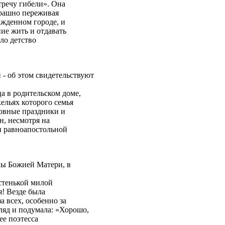
тречу гибели». Она
трашно переживая
ажденном городе, и
ие жить и отдавать
ло детство
 - об этом свидетельствуют
а в родительском доме,
ельях которого семья
ковные праздники и
н, несмотря на
ти равноапостольной
ны Божией Матери, в
остенькой милой
я! Везде была
 всех, особенно за
ляд и подумала: «Хорошо,
ее поэтесса