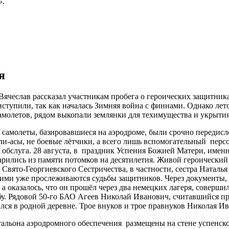
».
я
ячеслав рассказал участникам пробега о героических защитниках
риступили, так как началась Зимняя война с финнами. Однако ле
молетов, рядом выкопали землянки для техимущества и укрытия
 самолеты, базировавшиеся на аэродроме, были срочно передисло
ли-асы, не боевые лётчики, а всего лишь вспомогательный перс
я обслуга. 28 августа, в праздник Успения Божией Матери, имен
рились из памяти потомков на десятилетия. Живой героический 
 Свято-Георгиевского Сестричества, в частности, сестра Натал
а ними уже прослеживаются судьбы защитников. Через документы
 оказалось, что он прошёл через два немецких лагеря, совершил
бу. Рядовой 50-го БАО Агеев Николай Иванович, считавшийся пр
ился в родной деревне. Трое внуков и трое правнуков Николая И
льона аэродромного обеспечения размещены на стене успенског