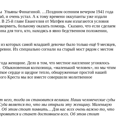
зницы Ульяны Финагиной. …Поздним осенним вечером 1941 года
аб, и очень устал. А к тому времени оккупанты уже издали
 В 25-й главе Евангелия от Матфея нам излагаются условия
акормить, больному оказать помощь. Сказано, что если сделаем
ина для того, кто, находясь в явно бедственном положении,
из которых самой младшей девочке было только ещё 9 месяцев,
деревни. Их специально согнали на старый мост рядом с местом
года женщине. Дело в том, что местное население угонялось
ет. Обыкновенная колхозница, «маленький человек», но мы чтим
ткое сердце и щедрое тепло, обнаруженные простой нашей
ного Креста мы все вместе совершили молитвенное
ёт него, тогда он становится великим. Наши человеческие суды
 Суда является то, что мы открыли эту женщину. Маленькую
а. Об этом стоит помнить… Для нас всех очень важно то, что
е проявится и станет достоянием всех. Об этом стоит