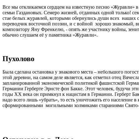
Все мы откликаемся сердцем на известную песню «Журавли» в 
семьи Газдановых. Семеро жизней, отданных одной только! сем
стае белых журавлей, которыми обернулись души всех наших с
переводчик восточной поэзии, и с войной хорошо знакомый, вы
композитору Яну Френкелю, - опять же участнику войны, зенит
обычно слушаем её у памятника «Журавли».
Пухолово
Была сделана остановка у знакового места – небольшого погост
этой деревни, на самом деле является, как отметил отец Вяче
запланированной экономической политикой фашистской Герман
Германии Герберте Эрнсте фон Бакке. Этот человек, будучи эт
годы XX века он примкнул к нацистам в Германии. Герберт Бак
надо всего лишь «убрать», то есть уничтожить его население 
сформированными могильными холмиками стараниями Свято-Г