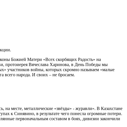
акции.
иконы Божией Матери «Всех скорбящих Радость» на
и, протоиерея Вячеслава Харинова, в День Победы мы
тных» участников войны, которых скромно называем «малые
всего народа. И своих – не бросаем.
, на месте, металлические «звёзды» - журавли». В Казахстане
упах к Синявино, в результате чего понесла огромные потери.
релянные первоначальным составом в боях, дивизии закончили