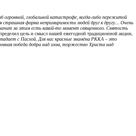
об огромной, глобальной катастрофе, когда-либо пережитой
мая страшная форма непримиримости людей друг к другу… Очень
 значит за этим есть какой-то момент священного. Святость
 определил цель и смысл нашей ежегодной традиционной акции,
падает с Пасхой. Для нас красные знамёна РККА – это
словная победа добра над злом, торжество Христа над