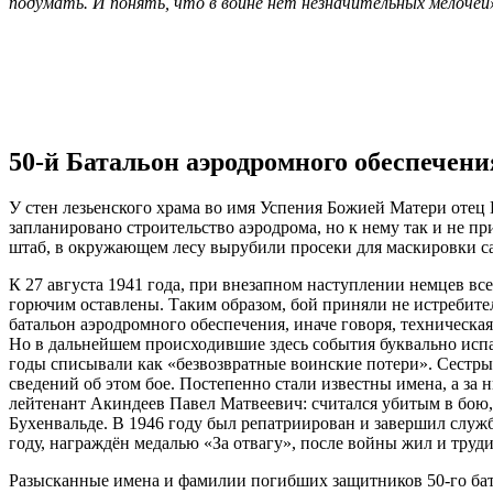
подумать. И понять, что в войне нет незначительных мелочей
50-й Батальон аэродромного обеспечени
У стен лезьенского храма во имя Успения Божией Матери отец В
запланировано строительство аэродрома, но к нему так и не п
штаб, в окружающем лесу вырубили просеки для маскировки са
К 27 августа 1941 года, при внезапном наступлении немцев все
горючим оставлены. Таким образом, бой приняли не истребите
батальон аэродромного обеспечения, иначе говоря, техническа
Но в дальнейшем происходившие здесь события буквально испа
годы списывали как «безвозвратные воинские потери». Сестры
сведений об этом бое. Постепенно стали известны имена, а з
лейтенант Акиндеев Павел Матвеевич: считался убитым в бою, а
Бухенвальде. В 1946 году был репатриирован и завершил служ
году, награждён медалью «За отвагу», после войны жил и труд
Разысканные имена и фамилии погибших защитников 50-го бата