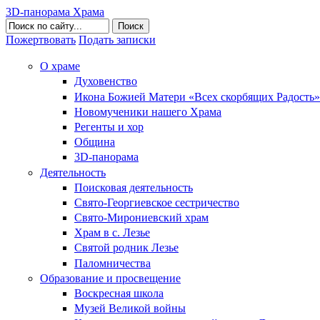
3D-панорама Храма
Поиск
Пожертвовать
Подать записки
О храме
Духовенство
Икона Божией Матери «Всех скорбящих Радость»
Новомученики нашего Храма
Регенты и хор
Община
3D-панорама
Деятельность
Поисковая деятельность
Свято-Георгиевское сестричество
Свято-Мирониевский храм
Храм в с. Лезье
Святой родник Лезье
Паломничества
Образование и просвещение
Воскресная школа
Музей Великой войны