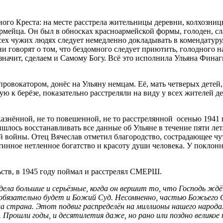
лонного Креста: на месте расстрела жительницы деревни, колхо
армейца. Он был в обносках красноармейской формы, голоден, сл
ех чужих людях следует немедленно докладывать в комендатуру.
и говорят о том, что бездомного следует приютить, голодного н
 значит, сделаем и Самому Богу. Всё это исполнила Ульяна Финаг
овокатором, донёс на Ульяну немцам. Её, мать четверых детей, 
ую к берёзе, показательно расстреляли на виду у всех жителей 
азнённой, не то повешенной, не то расстрелянной осенью 1941 
ришлось восстанавливать все данные об Ульяне в течение пяти л
й войны. Отец Вячеслав отметил благородство, сострадающее чу
инное нетленное богатство и красоту души человека. У поклон
ств, в 1945 году поймал и расстрелял СМЕРШ.
дела большие и серьёзные, когда он вершит то, что Господь жд
о обязательно будет и Божий Суд. Несомненно, частью Божьего
ша страна. Этот подвиг распределён на миллионы нашего народ
 Прошли годы, и десятилетия даже, но рано или поздно велико