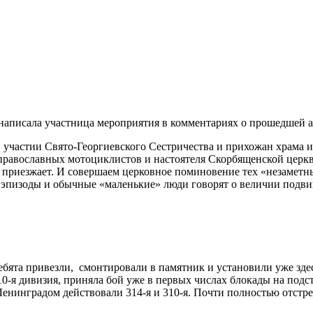
 написала участница мероприятия в комментариях о прошедшей 
 участии Свято-Георгиевского Сестричества и прихожан храма 
православных мотоциклистов и настоятеля Скорбященской церкв
кто приезжает. И совершаем церковное поминовение тех «незаме
изоды и обычные «маленькие» люди говорят о величии подвига 
бята привезли, смонтировали в памятник и установили уже здесь
-я дивизия, приняла бой уже в первых числах блокады на подст
 Ленинградом действовали 314-я и 310-я. Почти полностью отст