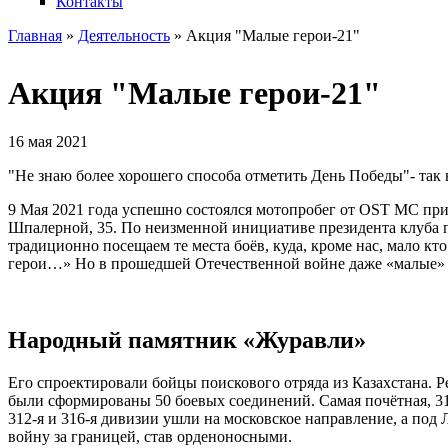
Контакты
Главная
»
Деятельность
» Акция "Малые герои-21"
Вы здесь
Акция "Малые герои-21"
16 мая 2021
"Не знаю более хорошего способа отметить День Победы"- так
9 Мая 2021 года успешно состоялся мотопробег от OST MC при
Шпалерной, 35. По неизменной инициативе президента клуба 
традиционно посещаем те места боёв, куда, кроме нас, мало 
герои…» Но в прошедшей Отечественной войне даже «малые» эп
Народный памятник «Журавли»
Его спроектировали бойцы поискового отряда из Казахстана. Ре
были сформированы 50 боевых соединений. Самая почётная, 310
312-я и 316-я дивизии ушли на московское направление, а под
войну за границей, став орденоносными.