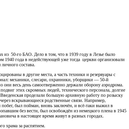
 из 50-го БАО. Дело в том, что в 1939 году в Лезье было
том 1940 года в недействующей уже тогда церкви организовали
 личного состава.
цированы в другие места, а часть техники и резервуары с
онал: механики, слесари, охранники, уборщики — 50-й
но они весь день самоотверженно держали оборону аэродрома.
подвиг этих скромных людей, технического персонала, долгие
ья Введенская проделали большую архивную работу по розыску
, через вскрывающиеся родственные связи. Например,
 побег, был пойман, вновь заключён, и всё-таки выжил в
опавшим без вести, был освобождён из немецкого плена в 1945
вановича в настоящее время живут в разных городах.
о храма за распятием.