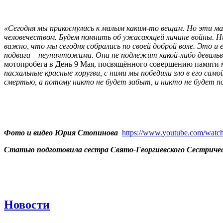
«Сегодня мы прикоснулись к малым каким-то вещам. Но эти м
человечеством. Будем помнить об ужасающей личине войны. Ни
важно, что мы сегодня собрались по своей доброй воле. Это 
подвига – неуничтожима. Она не подлежит какой-либо девальв
мотопробега в День 9 Мая, посвящённого совершению памяти
пасхальные красные хоругви, с ними мы победили зло в его са
смертью, а потому никто не будет забыт, и никто не будет 
Фото и видео Юрия Стопинова
https://www.youtube.com/wat
Статью подготовила сестра Свято-Георгиевского Сестрич
Новости