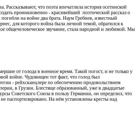
. Рассказывают, что поэта впечатлила история осетинской
создать проникновенно - красивейший поэтический рассказ о
погибли на войне два брата. Наум Гребнев, известный
нес, для которого война была личной темой, обратился к
ьное общечеловеческое звучание, стала народной и любимой. Мы
ершие от голода в военное время. Такой погост, и не только у
овой войне. Чудовищен тот факт, что голод был
тегии - рейхсканцлере по обеспечению продовольствием
перии, в Грузии. Блестяще образованный, уже в двадцатые
урсы Советского Союза в пользу Германии, он определил, что
о не паспортизировано. На нём установлены кресты над