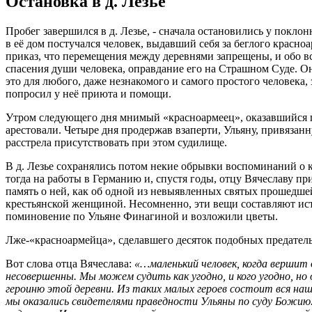
Остановка в д. Лезье
Пробег завершился в д. Лезье, - сначала остановились у пок
в её дом постучался человек, выдавший себя за беглого красно
приказ, что перемещения между деревнями запрещены, и обо вс
спасения души человека, оправдание его на Страшном Суде. Он
это для любого, даже незнакомого и самого простого человека,
попросил у неё приюта и помощи.
Утром следующего дня мнимый «красноармеец», оказавшийся пр
арестовали. Четыре дня продержав взаперти, Ульяну, привязанн
расстрела присутствовать при этом судилище.
В д. Лезье сохранялись потом некие обрывки воспоминаний о к
тогда на работы в Германию и, спустя годы, отцу Вячеславу п
память о ней, как об одной из невыявленных святых прошедше
крестьянской женщиной. Несомненно, эти вещи составляют ист
поминовение по Ульяне Финагиной и возложили цветы.
Лже-«красноармейца», сделавшего десяток подобных предатель
Вот слова отца Вячеслава:
«…маленький человек, когда вершит 
несовершенны. Мы можем судить как угодно, и кого угодно, н
героиню этой деревни. Из таких малых героев состоит вся на
мы оказались свидетелями праведности Ульяны по суду Божию.