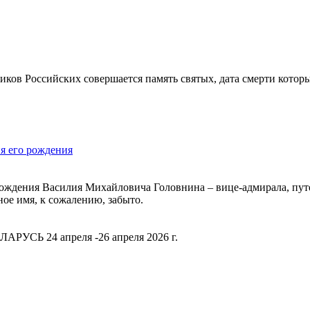
ков Российских совершается память святых, дата смерти которы
я его рождения
я рождения Василия Михайловича Головнина – вице-адмирала, пу
ное имя, к сожалению, забыто.
РУСЬ 24 апреля -26 апреля 2026 г.