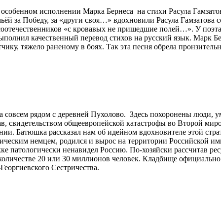
особенном исполнении Марка Бернеса на стихи Расула Гамзатова
ьёй за Победу, за «други своя…» вдохновили Расула Гамзатова 
оотечественников «с кровавых не пришедшие полей…». У поэта 
полнил качественный перевод стихов на русский язык. Марк Бер
чику, тяжело раненому в боях. Так эта песня обрела пронзител
а совсем рядом с деревней Пухолово. Здесь похоронены люди, ум
слав, свидетельством общеевропейской катастрофы во Второй мир
ии. Батюшка рассказал нам об идейном вдохновителе этой стра
ническим немцем, родился и вырос на территории Российской им
ке патологически ненавидел Россию. По-хозяйски рассчитав рес
в количестве 20 или 30 миллионов человек. Кладбище официальн
еоргиевского Сестричества.