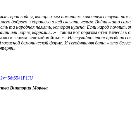
алые герои войны, которых мы поминаем, свидетельствуют нам 
чего доброго и хорошего о ней сказать нельзя. Война – это са
и есть та народная память, которая нужна. Если народ помнит,
ации или порче, коррозии…
» - таким вот образом отец Вячеслав
 малым героям великой войны:
«…Не случайно этот праздник сов
мой ужасной демонической форме. И сегодняшняя дата – это безу
потерян».
ch?v=5dt6541P1JU
ества Виктория Морева