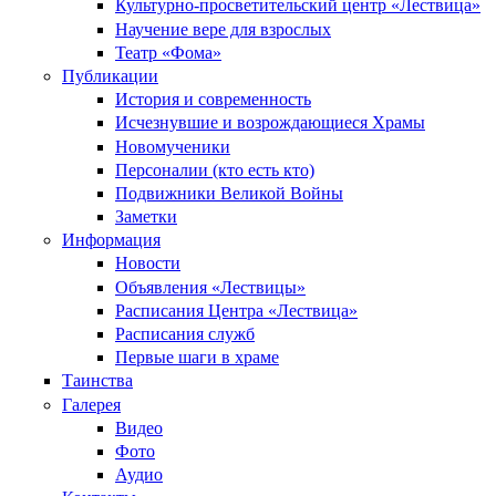
Культурно-просветительский центр «Лествица»
Научение вере для взрослых
Театр «Фома»
Публикации
История и современность
Исчезнувшие и возрождающиеся Храмы
Новомученики
Персоналии (кто есть кто)
Подвижники Великой Войны
Заметки
Информация
Новости
Объявления «Лествицы»
Расписания Центра «Лествица»
Расписания служб
Первые шаги в храме
Таинства
Галерея
Видео
Фото
Аудио