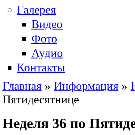
Галерея
Видео
Фото
Аудио
Контакты
Главная
»
Информация
»
Вы здесь
Пятидесятнице
Неделя 36 по Пятид