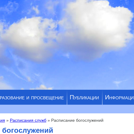
разование и просвещение
Публикации
Информаци
ия
»
Расписания служб
» Расписание богослужений
 богослужений