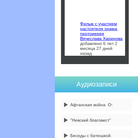
Фильм с участием
настоятеля храма,
протоиерея
Вячеслава Харинова
добавлено 6 лет 2
месяца 27 дней
назад
Аудиозаписи
Афганская война. От 14 февраля
"Невский благовест" 3 передача
Беседы с батюшкой. 1 сентября -