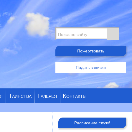
Поиск
Пожертвовать
Подать записки
я
Таинства
Галерея
Контакты
Расписание служб