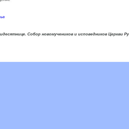
нье
тидесятнице. Собор новомучеников и исповедников Церкви Р