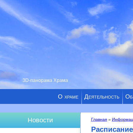
3D-панорама Храма
О храме
Деятельность
Об
Новости
Главная
»
Информац
Вы здесь
Расписание