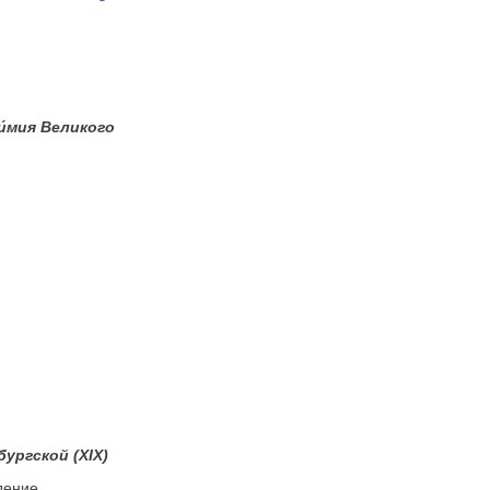
́мия Великого
ургской (XIX)
дение