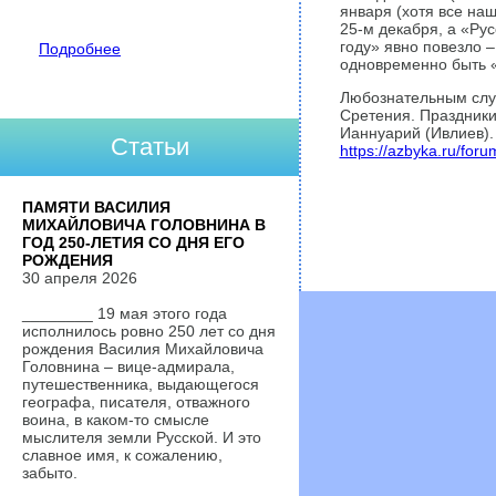
января (хотя все на
25-м декабря, а «Рус
году» явно повезло 
Подробнее
одновременно быть 
Любознательным слу
Сретения. Праздники 
Ианнуарий (Ивлиев).
Статьи
https://azbyka.ru/foru
ПАМЯТИ ВАСИЛИЯ
МИХАЙЛОВИЧА ГОЛОВНИНА В
ГОД 250-ЛЕТИЯ СО ДНЯ ЕГО
РОЖДЕНИЯ
30 апреля 2026
________ 19 мая этого года
исполнилось ровно 250 лет со дня
рождения Василия Михайловича
Головнина – вице-адмирала,
путешественника, выдающегося
географа, писателя, отважного
воина, в каком-то смысле
мыслителя земли Русской. И это
славное имя, к сожалению,
забыто.