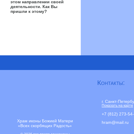
этом направлении своей
деятельности. Как Вы
пришли к этому?
Контакты:
г. Санкт-Петерб
Показать на карте
+7 (812) 273-54
Храм иконы Божией Матери
hram@mail.ru
«Всех скорбящих Радость»