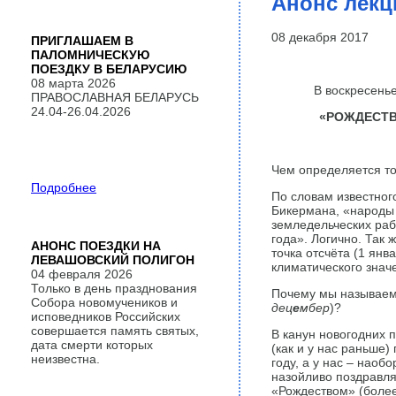
Анонс лекц
08 декабря 2017
ПРИГЛАШАЕМ В
ПАЛОМНИЧЕСКУЮ
ПОЕЗДКУ В БЕЛАРУСИЮ
08 марта 2026
В воскресень
ПРАВОСЛАВНАЯ БЕЛАРУСЬ
24.04-26.04.2026
«РОЖДЕСТВО
Чем определяется то
Подробнее
По словам известног
Бикермана, «народы 
земледельческих раб
года». Логично. Так 
АНОНС ПОЕЗДКИ НА
точка отсчёта (1 янв
ЛЕВАШОВСКИЙ ПОЛИГОН
климатического знач
04 февраля 2026
Только в день празднования
Почему мы называем 
Собора новомучеников и
дец
е
мбер
)?
исповедников Российских
совершается память святых,
В канун новогодних 
дата смерти которых
(как и у нас раньше
неизвестна.
году, а у нас – нао
назойливо поздравл
«Рождеством» (более